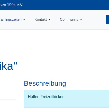
sen 1904 e.V.
712
rainingszeiten
Kontakt
Community
rika"
Beschreibung
Hallen Freizeitkicker