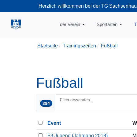
Herzlich willkommen bei der TG Sachsenhau
+49-69-66374
der Verein
Sportarten
T
Startseite
Trainingszeiten
Fußball
Fußball
Filter anwenden...
294
Event
W
F3 Jugend (Jahrgang 2018)
M