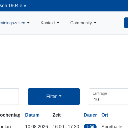
sen 1904 e.V.
712
rainingszeiten
Kontakt
Community
Einträge
Filter
ochentag
Datum
Zeit
Dauer
Ort
ontag
10.08.2026
16:00 - 17:30
Sporthalle
1:30