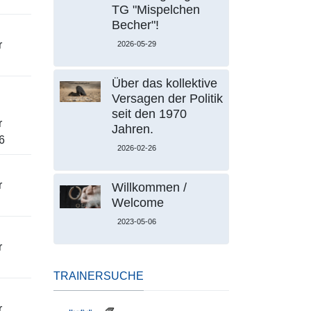
TG "Mispelchen
Becher"!
r
2026-05-29
Über das kollektive
Versagen der Politik
seit den 1970
r
Jahren.
6
2026-02-26
r
Willkommen /
Welcome
2023-05-06
r
TRAINERSUCHE
r