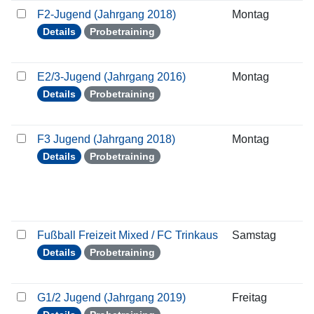
F2-Jugend (Jahrgang 2018)
Montag
2
Details
Probetraining
E2/3-Jugend (Jahrgang 2016)
Montag
2
Details
Probetraining
F3 Jugend (Jahrgang 2018)
Montag
2
Details
Probetraining
Fußball Freizeit Mixed / FC Trinkaus
Samstag
2
Details
Probetraining
G1/2 Jugend (Jahrgang 2019)
Freitag
2