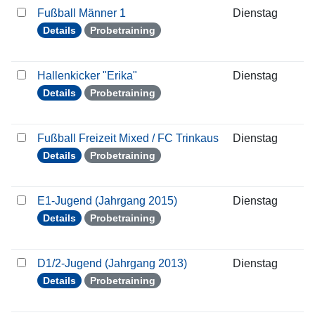
Fußball Männer 1
Dienstag
2
Details
Probetraining
Hallenkicker "Erika"
Dienstag
2
Details
Probetraining
Fußball Freizeit Mixed / FC Trinkaus
Dienstag
2
Details
Probetraining
E1-Jugend (Jahrgang 2015)
Dienstag
2
Details
Probetraining
D1/2-Jugend (Jahrgang 2013)
Dienstag
2
Details
Probetraining