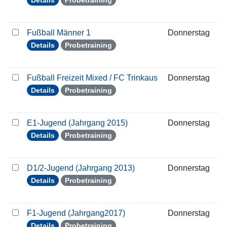
Details
Probetraining
Fußball Männer 1
Donnerstag
1
Details
Probetraining
Fußball Freizeit Mixed / FC Trinkaus
Donnerstag
1
Details
Probetraining
E1-Jugend (Jahrgang 2015)
Donnerstag
1
Details
Probetraining
D1/2-Jugend (Jahrgang 2013)
Donnerstag
1
Details
Probetraining
F1-Jugend (Jahrgang2017)
Donnerstag
1
Details
Probetraining