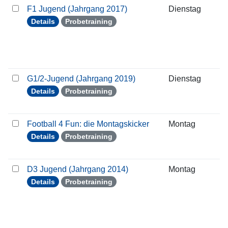
F1 Jugend (Jahrgang 2017)
Dienstag
0
Details
Probetraining
G1/2-Jugend (Jahrgang 2019)
Dienstag
0
Details
Probetraining
Football 4 Fun: die Montagskicker
Montag
0
Details
Probetraining
D3 Jugend (Jahrgang 2014)
Montag
0
Details
Probetraining