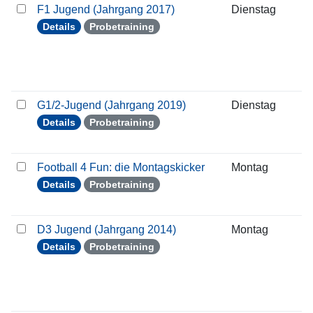
F1 Jugend (Jahrgang 2017)
Dienstag
0
Details
Probetraining
G1/2-Jugend (Jahrgang 2019)
Dienstag
0
Details
Probetraining
Football 4 Fun: die Montagskicker
Montag
0
Details
Probetraining
D3 Jugend (Jahrgang 2014)
Montag
0
Details
Probetraining