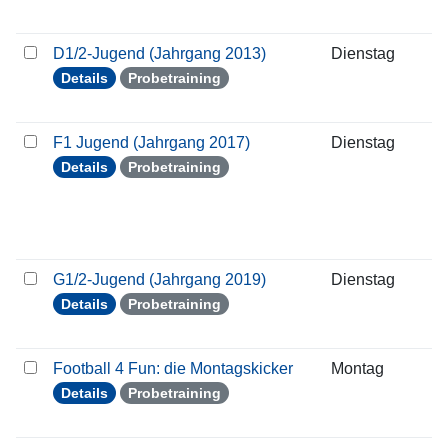
D1/2-Jugend (Jahrgang 2013)
Dienstag
2
Details
Probetraining
F1 Jugend (Jahrgang 2017)
Dienstag
2
Details
Probetraining
G1/2-Jugend (Jahrgang 2019)
Dienstag
2
Details
Probetraining
Football 4 Fun: die Montagskicker
Montag
2
Details
Probetraining