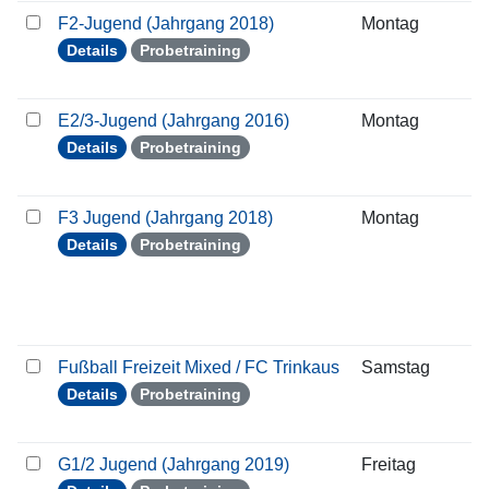
F2-Jugend (Jahrgang 2018)
Montag
0
Details
Probetraining
E2/3-Jugend (Jahrgang 2016)
Montag
0
Details
Probetraining
F3 Jugend (Jahrgang 2018)
Montag
0
Details
Probetraining
Fußball Freizeit Mixed / FC Trinkaus
Samstag
3
Details
Probetraining
G1/2 Jugend (Jahrgang 2019)
Freitag
3