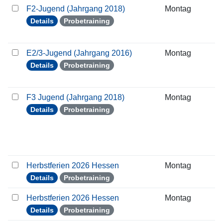
F2-Jugend (Jahrgang 2018)
Montag
0
Details
Probetraining
E2/3-Jugend (Jahrgang 2016)
Montag
0
Details
Probetraining
F3 Jugend (Jahrgang 2018)
Montag
0
Details
Probetraining
Herbstferien 2026 Hessen
Montag
0
Details
Probetraining
Herbstferien 2026 Hessen
Montag
0
Details
Probetraining