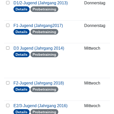
D1/2-Jugend (Jahrgang 2013)
Donnerstag
0
Details
Probetraining
F1-Jugend (Jahrgang2017)
Donnerstag
0
Details
Probetraining
D3 Jugend (Jahrgang 2014)
Mittwoch
3
Details
Probetraining
F2-Jugend (Jahrgang 2018)
Mittwoch
3
Details
Probetraining
E2/3-Jugend (Jahrgang 2016)
Mittwoch
3
Details
Probetraining