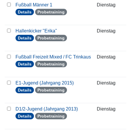
Fußball Männer 1
Dienstag
0
Details
Probetraining
Hallenkicker "Erika"
Dienstag
0
Details
Probetraining
Fußball Freizeit Mixed / FC Trinkaus
Dienstag
0
Details
Probetraining
E1-Jugend (Jahrgang 2015)
Dienstag
0
Details
Probetraining
D1/2-Jugend (Jahrgang 2013)
Dienstag
0
Details
Probetraining