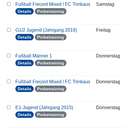
Fußball Freizeit Mixed / FC Trinkaus
Samstag
0
Details
Probetraining
G1/2 Jugend (Jahrgang 2019)
Freitag
0
Details
Probetraining
Fußball Männer 1
Donnerstag
0
Details
Probetraining
Fußball Freizeit Mixed / FC Trinkaus
Donnerstag
0
Details
Probetraining
E1-Jugend (Jahrgang 2015)
Donnerstag
0
Details
Probetraining