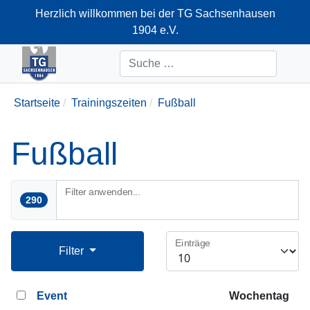
Herzlich willkommen bei der TG Sachsenhausen
1904 e.V.
+49-69-66374712
Suchen
Startseite
Trainingszeiten
Fußball
Fußball
Filter anwenden...
290
Einträge
Filter
Event
Wochentag
D