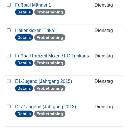
Fußball Männer 1
Dienstag
1
Details
Probetraining
Hallenkicker "Erika"
Dienstag
1
Details
Probetraining
Fußball Freizeit Mixed / FC Trinkaus
Dienstag
1
Details
Probetraining
E1-Jugend (Jahrgang 2015)
Dienstag
1
Details
Probetraining
D1/2-Jugend (Jahrgang 2013)
Dienstag
1
Details
Probetraining