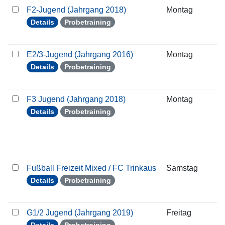
F2-Jugend (Jahrgang 2018)
Montag
1
Details
Probetraining
E2/3-Jugend (Jahrgang 2016)
Montag
1
Details
Probetraining
F3 Jugend (Jahrgang 2018)
Montag
1
Details
Probetraining
Fußball Freizeit Mixed / FC Trinkaus
Samstag
1
Details
Probetraining
G1/2 Jugend (Jahrgang 2019)
Freitag
1