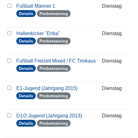
Fußball Männer 1
Dienstag
2
Details
Probetraining
Hallenkicker "Erika"
Dienstag
2
Details
Probetraining
Fußball Freizeit Mixed / FC Trinkaus
Dienstag
2
Details
Probetraining
E1-Jugend (Jahrgang 2015)
Dienstag
2
Details
Probetraining
D1/2-Jugend (Jahrgang 2013)
Dienstag
2
Details
Probetraining