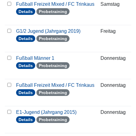
Fußball Freizeit Mixed / FC Trinkaus
Samstag
2
Details
Probetraining
G1/2 Jugend (Jahrgang 2019)
Freitag
2
Details
Probetraining
Fußball Männer 1
Donnerstag
2
Details
Probetraining
Fußball Freizeit Mixed / FC Trinkaus
Donnerstag
2
Details
Probetraining
E1-Jugend (Jahrgang 2015)
Donnerstag
2
Details
Probetraining