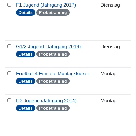
F1 Jugend (Jahrgang 2017)
Dienstag
2
Details
Probetraining
G1/2-Jugend (Jahrgang 2019)
Dienstag
2
Details
Probetraining
Football 4 Fun: die Montagskicker
Montag
2
Details
Probetraining
D3 Jugend (Jahrgang 2014)
Montag
2
Details
Probetraining