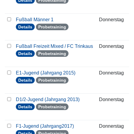
Details
Probetraining
Fußball Männer 1
Donnerstag
2
Details
Probetraining
Fußball Freizeit Mixed / FC Trinkaus
Donnerstag
2
Details
Probetraining
E1-Jugend (Jahrgang 2015)
Donnerstag
2
Details
Probetraining
D1/2-Jugend (Jahrgang 2013)
Donnerstag
2
Details
Probetraining
F1-Jugend (Jahrgang2017)
Donnerstag
2
Details
Probetraining