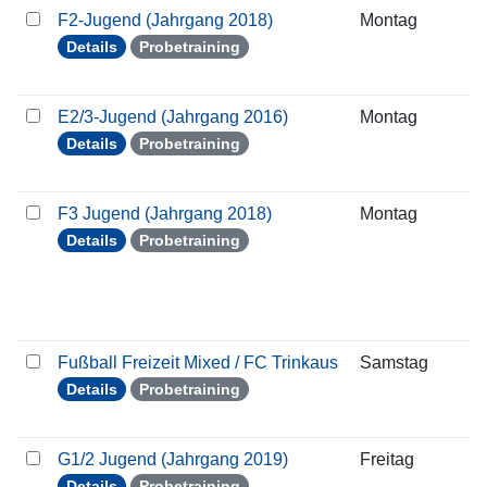
F2-Jugend (Jahrgang 2018)
Montag
1
Details
Probetraining
E2/3-Jugend (Jahrgang 2016)
Montag
1
Details
Probetraining
F3 Jugend (Jahrgang 2018)
Montag
1
Details
Probetraining
Fußball Freizeit Mixed / FC Trinkaus
Samstag
1
Details
Probetraining
G1/2 Jugend (Jahrgang 2019)
Freitag
0
Details
Probetraining