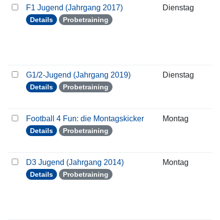
F1 Jugend (Jahrgang 2017)
Dienstag
2
Details
Probetraining
G1/2-Jugend (Jahrgang 2019)
Dienstag
2
Details
Probetraining
Football 4 Fun: die Montagskicker
Montag
1
Details
Probetraining
D3 Jugend (Jahrgang 2014)
Montag
1
Details
Probetraining