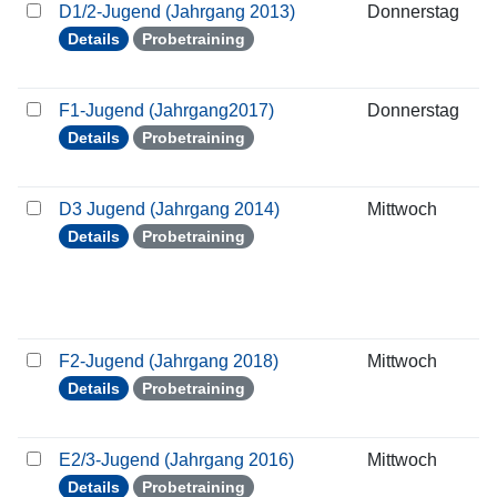
D1/2-Jugend (Jahrgang 2013)
Donnerstag
2
Details
Probetraining
F1-Jugend (Jahrgang2017)
Donnerstag
2
Details
Probetraining
D3 Jugend (Jahrgang 2014)
Mittwoch
2
Details
Probetraining
F2-Jugend (Jahrgang 2018)
Mittwoch
2
Details
Probetraining
E2/3-Jugend (Jahrgang 2016)
Mittwoch
2
Details
Probetraining