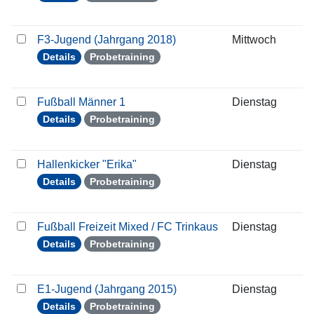
F3-Jugend (Jahrgang 2018)
Mittwoch
3
Details
Probetraining
Fußball Männer 1
Dienstag
2
Details
Probetraining
Hallenkicker "Erika"
Dienstag
2
Details
Probetraining
Fußball Freizeit Mixed / FC Trinkaus
Dienstag
2
Details
Probetraining
E1-Jugend (Jahrgang 2015)
Dienstag
2
Details
Probetraining