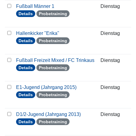
Fußball Männer 1
Dienstag
0
Details
Probetraining
Hallenkicker "Erika"
Dienstag
0
Details
Probetraining
Fußball Freizeit Mixed / FC Trinkaus
Dienstag
0
Details
Probetraining
E1-Jugend (Jahrgang 2015)
Dienstag
0
Details
Probetraining
D1/2-Jugend (Jahrgang 2013)
Dienstag
0
Details
Probetraining