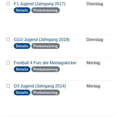
F1 Jugend (Jahrgang 2017)
Dienstag
1
Details
Probetraining
G1/2-Jugend (Jahrgang 2019)
Dienstag
1
Details
Probetraining
Football 4 Fun: die Montagskicker
Montag
1
Details
Probetraining
D3 Jugend (Jahrgang 2014)
Montag
1
Details
Probetraining