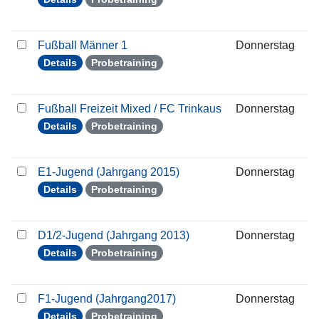
Fußball Männer 1
Donnerstag
0
Details
Probetraining
Fußball Freizeit Mixed / FC Trinkaus
Donnerstag
0
Details
Probetraining
E1-Jugend (Jahrgang 2015)
Donnerstag
0
Details
Probetraining
D1/2-Jugend (Jahrgang 2013)
Donnerstag
0
Details
Probetraining
F1-Jugend (Jahrgang2017)
Donnerstag
0
Details
Probetraining