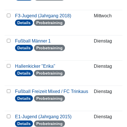
F3-Jugend (Jahrgang 2018)
Mittwoch
2
Details
Probetraining
Fußball Männer 1
Dienstag
2
Details
Probetraining
Hallenkicker "Erika"
Dienstag
2
Details
Probetraining
Fußball Freizeit Mixed / FC Trinkaus
Dienstag
2
Details
Probetraining
E1-Jugend (Jahrgang 2015)
Dienstag
2
Details
Probetraining