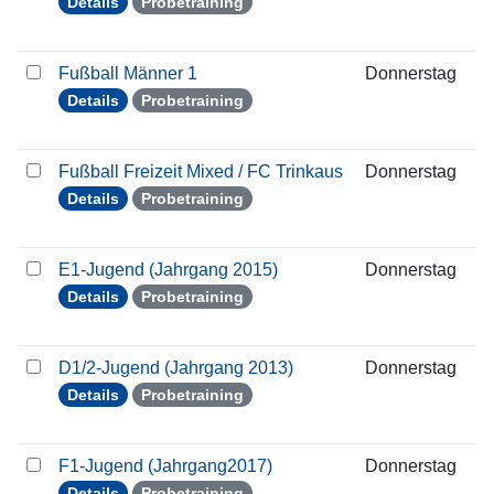
Details
Probetraining
Fußball Männer 1
Donnerstag
2
Details
Probetraining
Fußball Freizeit Mixed / FC Trinkaus
Donnerstag
2
Details
Probetraining
E1-Jugend (Jahrgang 2015)
Donnerstag
2
Details
Probetraining
D1/2-Jugend (Jahrgang 2013)
Donnerstag
2
Details
Probetraining
F1-Jugend (Jahrgang2017)
Donnerstag
2
Details
Probetraining