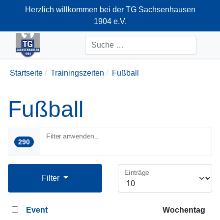
Herzlich willkommen bei der TG Sachsenhausen
1904 e.V.
+49-69-66374712
Suchen
Startseite
Trainingszeiten
Fußball
Fußball
Filter anwenden...
290
Einträge
Filter
Event
Wochentag
D