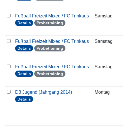
Fußball Freizeit Mixed / FC Trinkaus
Samstag
1
Details
Probetraining
Fußball Freizeit Mixed / FC Trinkaus
Samstag
2
Details
Probetraining
Fußball Freizeit Mixed / FC Trinkaus
Samstag
3
Details
Probetraining
D3 Jugend (Jahrgang 2014)
Montag
1
Details