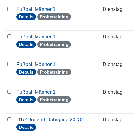
Fußball Männer 1
Dienstag
1
Details
Probetraining
Fußball Männer 1
Dienstag
2
Details
Probetraining
Fußball Männer 1
Dienstag
2
Details
Probetraining
Fußball Männer 1
Dienstag
0
Details
Probetraining
D1/2-Jugend (Jahrgang 2013)
Dienstag
1
Details