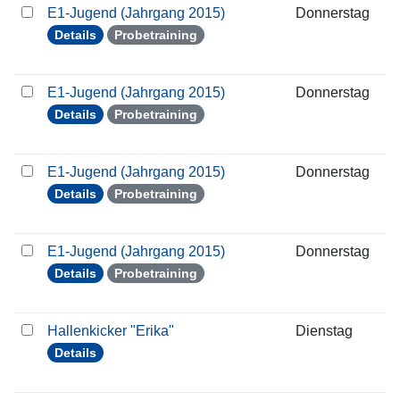
E1-Jugend (Jahrgang 2015)
Donnerstag
0
Details
Probetraining
E1-Jugend (Jahrgang 2015)
Donnerstag
1
Details
Probetraining
E1-Jugend (Jahrgang 2015)
Donnerstag
2
Details
Probetraining
E1-Jugend (Jahrgang 2015)
Donnerstag
2
Details
Probetraining
Hallenkicker "Erika"
Dienstag
1
Details