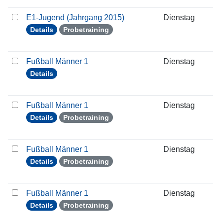
E1-Jugend (Jahrgang 2015)
Dienstag
0
Details
Probetraining
Fußball Männer 1
Dienstag
1
Details
Fußball Männer 1
Dienstag
1
Details
Probetraining
Fußball Männer 1
Dienstag
2
Details
Probetraining
Fußball Männer 1
Dienstag
0
Details
Probetraining