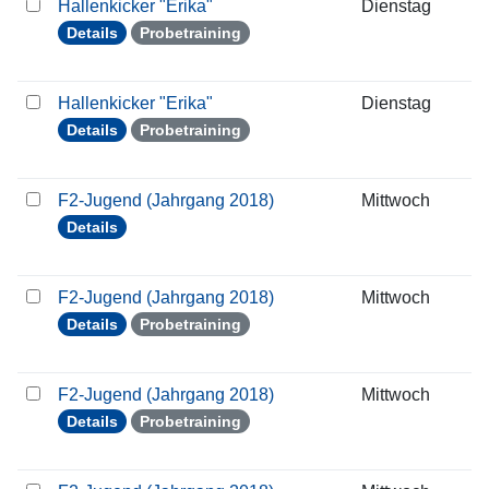
Hallenkicker "Erika"
Dienstag
2
Details
Probetraining
Hallenkicker "Erika"
Dienstag
0
Details
Probetraining
F2-Jugend (Jahrgang 2018)
Mittwoch
1
Details
F2-Jugend (Jahrgang 2018)
Mittwoch
1
Details
Probetraining
F2-Jugend (Jahrgang 2018)
Mittwoch
2
Details
Probetraining