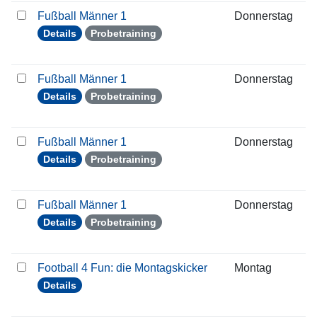
Fußball Männer 1
Donnerstag
0
Details
Probetraining
Fußball Männer 1
Donnerstag
1
Details
Probetraining
Fußball Männer 1
Donnerstag
2
Details
Probetraining
Fußball Männer 1
Donnerstag
2
Details
Probetraining
Football 4 Fun: die Montagskicker
Montag
1
Details