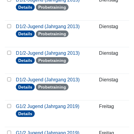
Details
Probetraining
D1/2-Jugend (Jahrgang 2013)
Dienstag
2
Details
Probetraining
D1/2-Jugend (Jahrgang 2013)
Dienstag
2
Details
Probetraining
D1/2-Jugend (Jahrgang 2013)
Dienstag
0
Details
Probetraining
G1/2 Jugend (Jahrgang 2019)
Freitag
1
Details
G1/2 Jugend (Jahrgang 2019)
Freitag
2