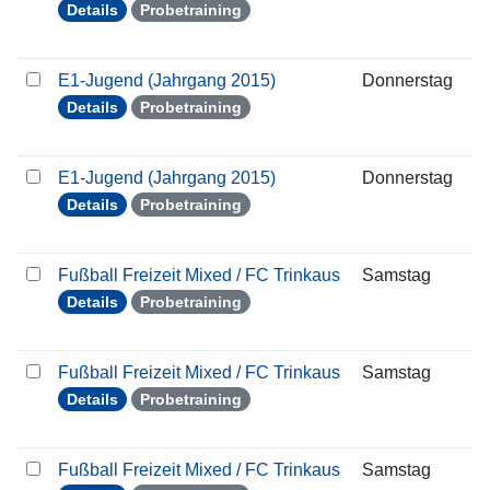
Details
Probetraining
E1-Jugend (Jahrgang 2015)
Donnerstag
2
Details
Probetraining
E1-Jugend (Jahrgang 2015)
Donnerstag
2
Details
Probetraining
Fußball Freizeit Mixed / FC Trinkaus
Samstag
1
Details
Probetraining
Fußball Freizeit Mixed / FC Trinkaus
Samstag
2
Details
Probetraining
Fußball Freizeit Mixed / FC Trinkaus
Samstag
2