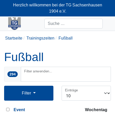
Herzlich willkommen bei der TG Sachsenhausen
1904 e.V.
+49-69-66374712
Suchen
Startseite
Trainingszeiten
Fußball
Fußball
Filter anwenden...
294
Einträge
Filter
Event
Wochentag
D