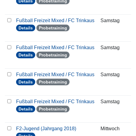
Details
Probetraining
Fußball Freizeit Mixed / FC Trinkaus
Samstag
1
Details
Probetraining
Fußball Freizeit Mixed / FC Trinkaus
Samstag
1
Details
Probetraining
Fußball Freizeit Mixed / FC Trinkaus
Samstag
2
Details
Probetraining
Fußball Freizeit Mixed / FC Trinkaus
Samstag
3
Details
Probetraining
F2-Jugend (Jahrgang 2018)
Mittwoch
1