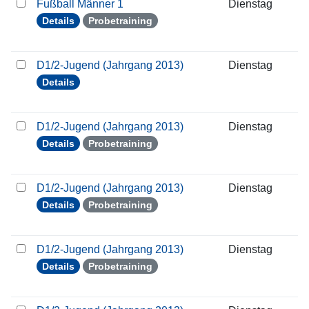
Fußball Männer 1
Dienstag
0
Details
Probetraining
D1/2-Jugend (Jahrgang 2013)
Dienstag
1
Details
D1/2-Jugend (Jahrgang 2013)
Dienstag
1
Details
Probetraining
D1/2-Jugend (Jahrgang 2013)
Dienstag
2
Details
Probetraining
D1/2-Jugend (Jahrgang 2013)
Dienstag
0
Details
Probetraining