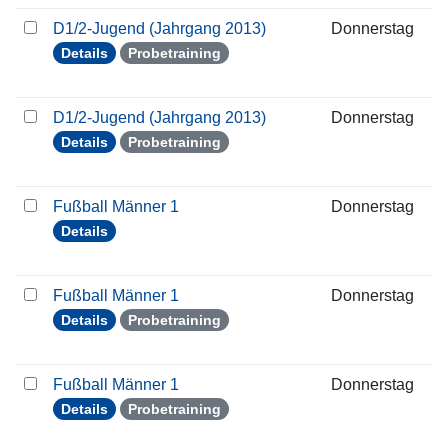
D1/2-Jugend (Jahrgang 2013)
Donnerstag
2
Details
Probetraining
D1/2-Jugend (Jahrgang 2013)
Donnerstag
2
Details
Probetraining
Fußball Männer 1
Donnerstag
1
Details
Fußball Männer 1
Donnerstag
2
Details
Probetraining
Fußball Männer 1
Donnerstag
2
Details
Probetraining