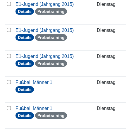
E1-Jugend (Jahrgang 2015)
Dienstag
2
Details
Probetraining
E1-Jugend (Jahrgang 2015)
Dienstag
2
Details
Probetraining
E1-Jugend (Jahrgang 2015)
Dienstag
0
Details
Probetraining
Fußball Männer 1
Dienstag
1
Details
Fußball Männer 1
Dienstag
1
Details
Probetraining