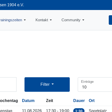
sen 1904 e.V.
712
rainingszeiten
Kontakt
Community
Einträge
Filter
ochentag
Datum
Zeit
Dauer
Ort
ienstag
11.08.2026
17:30 - 19:00
Sportplatz
1:30