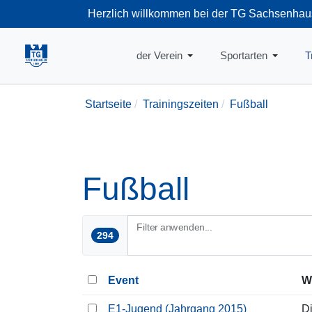
Herzlich willkommen bei der TG Sachsenhau
+49-69-66374
der Verein
Sportarten
T
Startseite
Trainingszeiten
Fußball
Fußball
Filter anwenden...
294
Event
W
E1-Jugend (Jahrgang 2015)
D