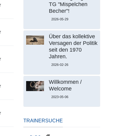
TG "Mispelchen
r
Becher"!
2026-05-29
r
Über das kollektive
Versagen der Politik
seit den 1970
Jahren.
r
2026-02-26
Willkommen /
r
Welcome
2023-05-06
r
TRAINERSUCHE