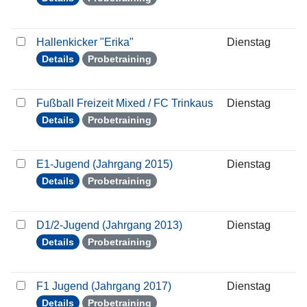
Hallenkicker "Erika"
Dienstag
0
Details
Probetraining
Fußball Freizeit Mixed / FC Trinkaus
Dienstag
0
Details
Probetraining
E1-Jugend (Jahrgang 2015)
Dienstag
0
Details
Probetraining
D1/2-Jugend (Jahrgang 2013)
Dienstag
0
Details
Probetraining
F1 Jugend (Jahrgang 2017)
Dienstag
0
Details
Probetraining