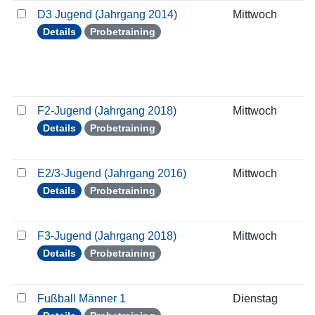
D3 Jugend (Jahrgang 2014)
Mittwoch
0
Details
Probetraining
F2-Jugend (Jahrgang 2018)
Mittwoch
0
Details
Probetraining
E2/3-Jugend (Jahrgang 2016)
Mittwoch
0
Details
Probetraining
F3-Jugend (Jahrgang 2018)
Mittwoch
0
Details
Probetraining
Fußball Männer 1
Dienstag
0