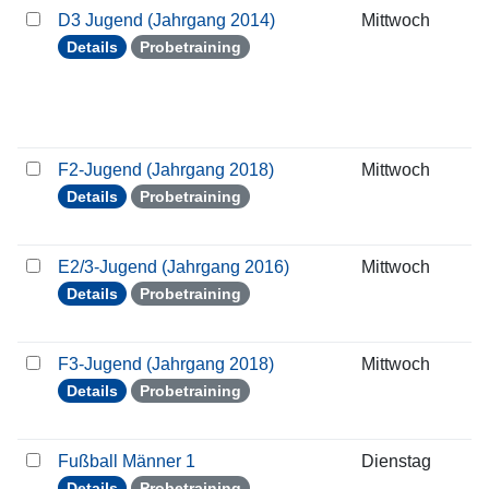
D3 Jugend (Jahrgang 2014)
Mittwoch
2
Details
Probetraining
F2-Jugend (Jahrgang 2018)
Mittwoch
2
Details
Probetraining
E2/3-Jugend (Jahrgang 2016)
Mittwoch
2
Details
Probetraining
F3-Jugend (Jahrgang 2018)
Mittwoch
2
Details
Probetraining
Fußball Männer 1
Dienstag
2
Details
Probetraining