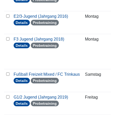
E2/3-Jugend (Jahrgang 2016)
Montag
1
Details
Probetraining
F3 Jugend (Jahrgang 2018)
Montag
1
Details
Probetraining
Fußball Freizeit Mixed / FC Trinkaus
Samstag
1
Details
Probetraining
G1/2 Jugend (Jahrgang 2019)
Freitag
0
Details
Probetraining