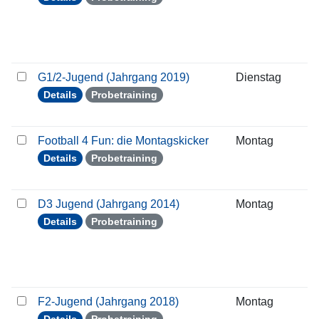
G1/2-Jugend (Jahrgang 2019)
Dienstag
2
Details
Probetraining
Football 4 Fun: die Montagskicker
Montag
1
Details
Probetraining
D3 Jugend (Jahrgang 2014)
Montag
1
Details
Probetraining
F2-Jugend (Jahrgang 2018)
Montag
1