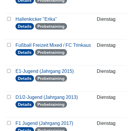
Details
Probetraining
Hallenkicker "Erika"
Dienstag
0
Details
Probetraining
Fußball Freizeit Mixed / FC Trinkaus
Dienstag
0
Details
Probetraining
E1-Jugend (Jahrgang 2015)
Dienstag
0
Details
Probetraining
D1/2-Jugend (Jahrgang 2013)
Dienstag
0
Details
Probetraining
F1 Jugend (Jahrgang 2017)
Dienstag
0
Details
Probetraining