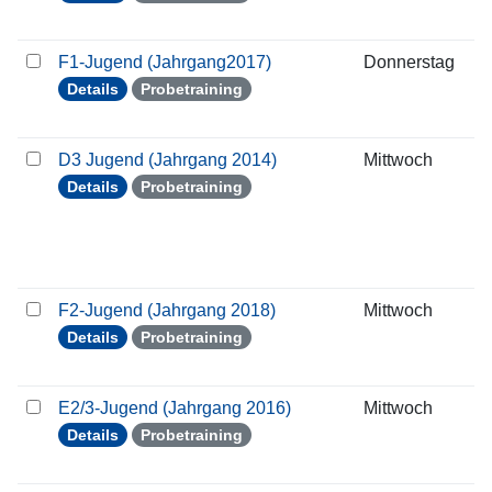
F1-Jugend (Jahrgang2017)
Donnerstag
0
Details
Probetraining
D3 Jugend (Jahrgang 2014)
Mittwoch
3
Details
Probetraining
F2-Jugend (Jahrgang 2018)
Mittwoch
3
Details
Probetraining
E2/3-Jugend (Jahrgang 2016)
Mittwoch
3
Details
Probetraining