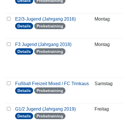
Details
Probetraining
E2/3-Jugend (Jahrgang 2016)
Montag
0
Details
Probetraining
F3 Jugend (Jahrgang 2018)
Montag
0
Details
Probetraining
Fußball Freizeit Mixed / FC Trinkaus
Samstag
3
Details
Probetraining
G1/2 Jugend (Jahrgang 2019)
Freitag
3
Details
Probetraining