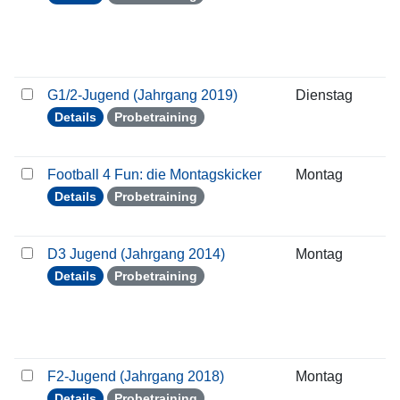
G1/2-Jugend (Jahrgang 2019)
Dienstag
0
Details
Probetraining
Football 4 Fun: die Montagskicker
Montag
0
Details
Probetraining
D3 Jugend (Jahrgang 2014)
Montag
0
Details
Probetraining
F2-Jugend (Jahrgang 2018)
Montag
0
Details
Probetraining