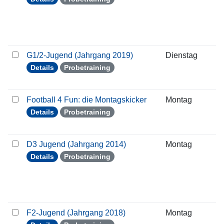
G1/2-Jugend (Jahrgang 2019)
Dienstag
0
Details
Probetraining
Football 4 Fun: die Montagskicker
Montag
0
Details
Probetraining
D3 Jugend (Jahrgang 2014)
Montag
0
Details
Probetraining
F2-Jugend (Jahrgang 2018)
Montag
0