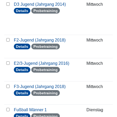
D3 Jugend (Jahrgang 2014)
Mittwoch
0
Details
Probetraining
F2-Jugend (Jahrgang 2018)
Mittwoch
0
Details
Probetraining
E2/3-Jugend (Jahrgang 2016)
Mittwoch
0
Details
Probetraining
F3-Jugend (Jahrgang 2018)
Mittwoch
0
Details
Probetraining
Fußball Männer 1
Dienstag
0
Details
Probetraining