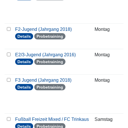
F2-Jugend (Jahrgang 2018)
Montag
2
Details
Probetraining
E2/3-Jugend (Jahrgang 2016)
Montag
2
Details
Probetraining
F3 Jugend (Jahrgang 2018)
Montag
2
Details
Probetraining
Fußball Freizeit Mixed / FC Trinkaus
Samstag
2
Details
Probetraining