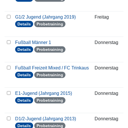
G1/2 Jugend (Jahrgang 2019)
Freitag
0
Details
Probetraining
Fußball Männer 1
Donnerstag
0
Details
Probetraining
Fußball Freizeit Mixed / FC Trinkaus
Donnerstag
0
Details
Probetraining
E1-Jugend (Jahrgang 2015)
Donnerstag
0
Details
Probetraining
D1/2-Jugend (Jahrgang 2013)
Donnerstag
0
Details
Probetraining