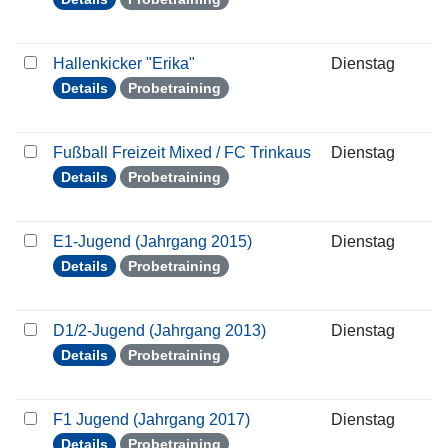
Hallenkicker "Erika"
Dienstag
2
Details
Probetraining
Fußball Freizeit Mixed / FC Trinkaus
Dienstag
2
Details
Probetraining
E1-Jugend (Jahrgang 2015)
Dienstag
2
Details
Probetraining
D1/2-Jugend (Jahrgang 2013)
Dienstag
2
Details
Probetraining
F1 Jugend (Jahrgang 2017)
Dienstag
2
Details
Probetraining