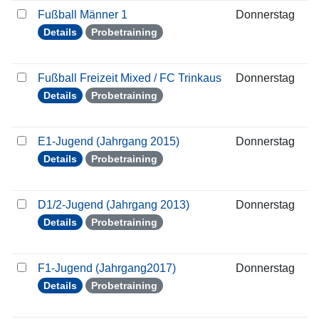
Fußball Männer 1
Donnerstag
1
Details
Probetraining
Fußball Freizeit Mixed / FC Trinkaus
Donnerstag
1
Details
Probetraining
E1-Jugend (Jahrgang 2015)
Donnerstag
1
Details
Probetraining
D1/2-Jugend (Jahrgang 2013)
Donnerstag
1
Details
Probetraining
F1-Jugend (Jahrgang2017)
Donnerstag
1
Details
Probetraining