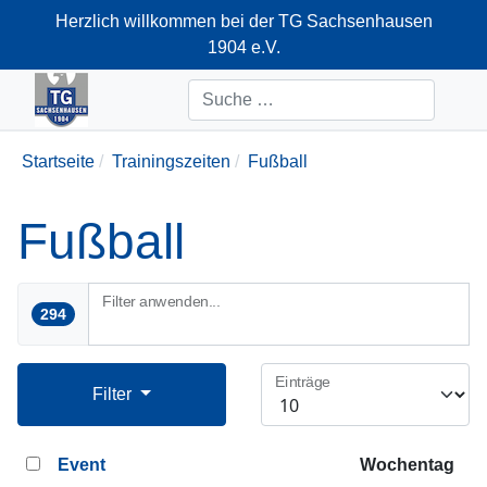
Herzlich willkommen bei der TG Sachsenhausen
1904 e.V.
+49-69-66374712
Suchen
Startseite
Trainingszeiten
Fußball
Fußball
Filter anwenden...
294
Einträge
Filter
Event
Wochentag
D