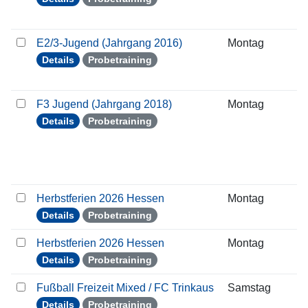
E2/3-Jugend (Jahrgang 2016)
Montag
0
Details
Probetraining
F3 Jugend (Jahrgang 2018)
Montag
0
Details
Probetraining
Herbstferien 2026 Hessen
Montag
0
Details
Probetraining
Herbstferien 2026 Hessen
Montag
0
Details
Probetraining
Fußball Freizeit Mixed / FC Trinkaus
Samstag
0
Details
Probetraining