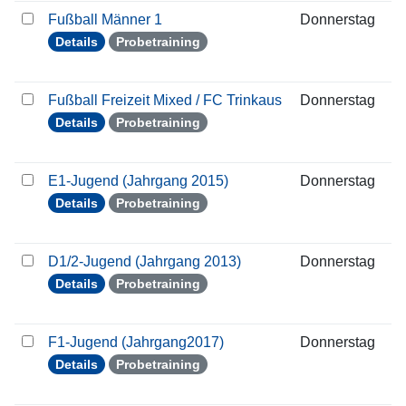
Fußball Männer 1
Donnerstag
2
Details
Probetraining
Fußball Freizeit Mixed / FC Trinkaus
Donnerstag
2
Details
Probetraining
E1-Jugend (Jahrgang 2015)
Donnerstag
2
Details
Probetraining
D1/2-Jugend (Jahrgang 2013)
Donnerstag
2
Details
Probetraining
F1-Jugend (Jahrgang2017)
Donnerstag
2
Details
Probetraining