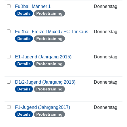
Fußball Männer 1
Donnerstag
2
Details
Probetraining
Fußball Freizeit Mixed / FC Trinkaus
Donnerstag
2
Details
Probetraining
E1-Jugend (Jahrgang 2015)
Donnerstag
2
Details
Probetraining
D1/2-Jugend (Jahrgang 2013)
Donnerstag
2
Details
Probetraining
F1-Jugend (Jahrgang2017)
Donnerstag
2
Details
Probetraining