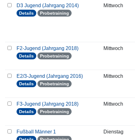
D3 Jugend (Jahrgang 2014)
Mittwoch
1
Details
Probetraining
F2-Jugend (Jahrgang 2018)
Mittwoch
1
Details
Probetraining
E2/3-Jugend (Jahrgang 2016)
Mittwoch
1
Details
Probetraining
F3-Jugend (Jahrgang 2018)
Mittwoch
1
Details
Probetraining
Fußball Männer 1
Dienstag
1
Details
Probetraining