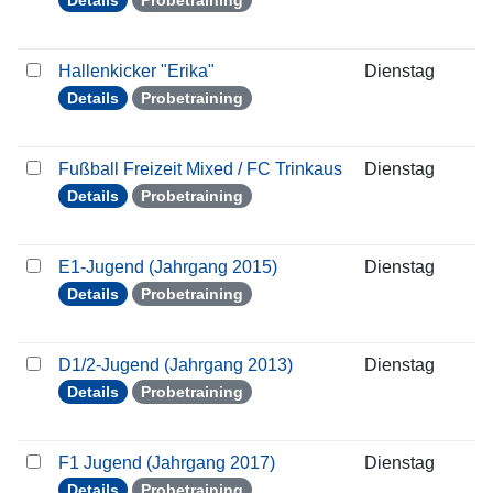
Details
Probetraining
Hallenkicker "Erika"
Dienstag
2
Details
Probetraining
Fußball Freizeit Mixed / FC Trinkaus
Dienstag
2
Details
Probetraining
E1-Jugend (Jahrgang 2015)
Dienstag
2
Details
Probetraining
D1/2-Jugend (Jahrgang 2013)
Dienstag
2
Details
Probetraining
F1 Jugend (Jahrgang 2017)
Dienstag
2
Details
Probetraining