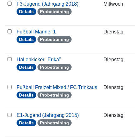
F3-Jugend (Jahrgang 2018)
Mittwoch
3
Details
Probetraining
Fußball Männer 1
Dienstag
2
Details
Probetraining
Hallenkicker "Erika"
Dienstag
2
Details
Probetraining
Fußball Freizeit Mixed / FC Trinkaus
Dienstag
2
Details
Probetraining
E1-Jugend (Jahrgang 2015)
Dienstag
2
Details
Probetraining