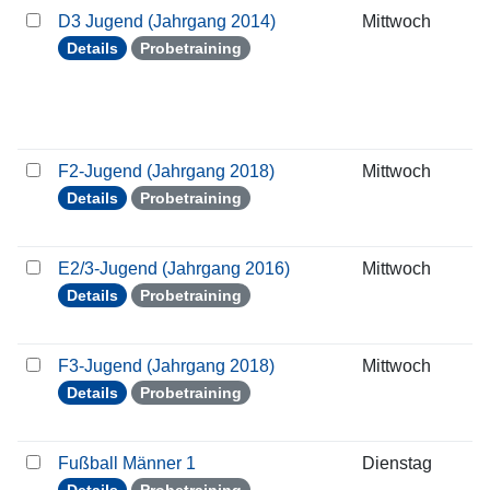
D3 Jugend (Jahrgang 2014)
Mittwoch
2
Details
Probetraining
F2-Jugend (Jahrgang 2018)
Mittwoch
2
Details
Probetraining
E2/3-Jugend (Jahrgang 2016)
Mittwoch
2
Details
Probetraining
F3-Jugend (Jahrgang 2018)
Mittwoch
2
Details
Probetraining
Fußball Männer 1
Dienstag
2