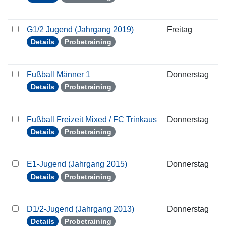
G1/2 Jugend (Jahrgang 2019)
Freitag
2
Details
Probetraining
Fußball Männer 1
Donnerstag
2
Details
Probetraining
Fußball Freizeit Mixed / FC Trinkaus
Donnerstag
2
Details
Probetraining
E1-Jugend (Jahrgang 2015)
Donnerstag
2
Details
Probetraining
D1/2-Jugend (Jahrgang 2013)
Donnerstag
2
Details
Probetraining