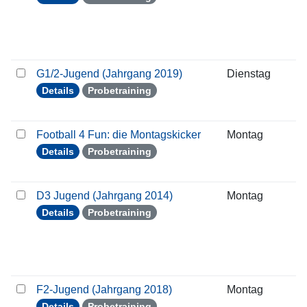
G1/2-Jugend (Jahrgang 2019)
Dienstag
1
Details
Probetraining
Football 4 Fun: die Montagskicker
Montag
1
Details
Probetraining
D3 Jugend (Jahrgang 2014)
Montag
1
Details
Probetraining
F2-Jugend (Jahrgang 2018)
Montag
1
Details
Probetraining