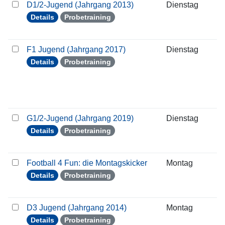
D1/2-Jugend (Jahrgang 2013)
Dienstag
2
Details
Probetraining
F1 Jugend (Jahrgang 2017)
Dienstag
2
Details
Probetraining
G1/2-Jugend (Jahrgang 2019)
Dienstag
2
Details
Probetraining
Football 4 Fun: die Montagskicker
Montag
2
Details
Probetraining
D3 Jugend (Jahrgang 2014)
Montag
2
Details
Probetraining