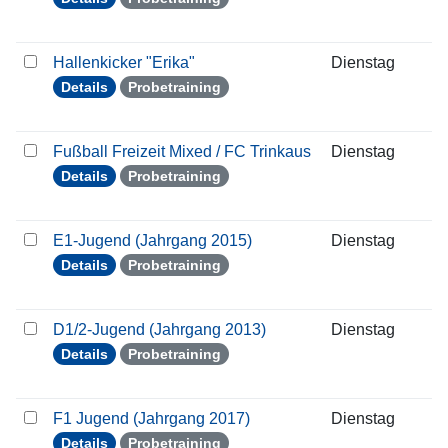
Hallenkicker "Erika"
Dienstag
1
Details
Probetraining
Fußball Freizeit Mixed / FC Trinkaus
Dienstag
1
Details
Probetraining
E1-Jugend (Jahrgang 2015)
Dienstag
1
Details
Probetraining
D1/2-Jugend (Jahrgang 2013)
Dienstag
1
Details
Probetraining
F1 Jugend (Jahrgang 2017)
Dienstag
1
Details
Probetraining