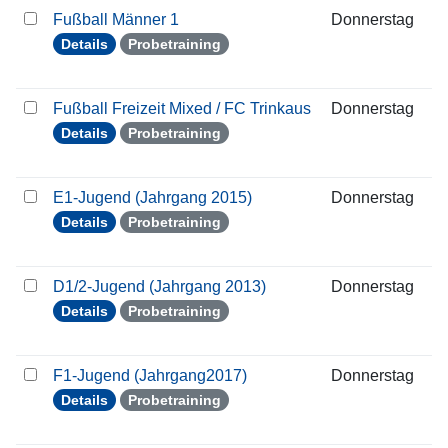
Fußball Männer 1
Donnerstag
0
Details
Probetraining
Fußball Freizeit Mixed / FC Trinkaus
Donnerstag
0
Details
Probetraining
E1-Jugend (Jahrgang 2015)
Donnerstag
0
Details
Probetraining
D1/2-Jugend (Jahrgang 2013)
Donnerstag
0
Details
Probetraining
F1-Jugend (Jahrgang2017)
Donnerstag
0
Details
Probetraining