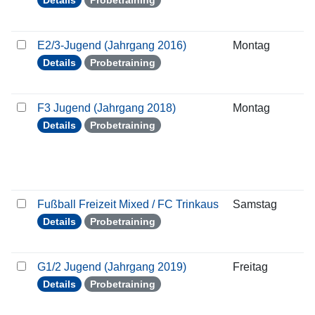
Details
Probetraining
E2/3-Jugend (Jahrgang 2016)
Montag
1
Details
Probetraining
F3 Jugend (Jahrgang 2018)
Montag
1
Details
Probetraining
Fußball Freizeit Mixed / FC Trinkaus
Samstag
1
Details
Probetraining
G1/2 Jugend (Jahrgang 2019)
Freitag
1
Details
Probetraining