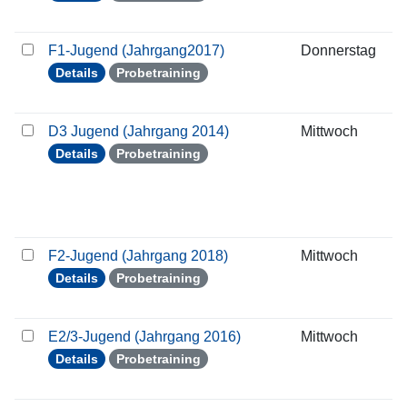
F1-Jugend (Jahrgang2017)
Donnerstag
2
Details
Probetraining
D3 Jugend (Jahrgang 2014)
Mittwoch
2
Details
Probetraining
F2-Jugend (Jahrgang 2018)
Mittwoch
2
Details
Probetraining
E2/3-Jugend (Jahrgang 2016)
Mittwoch
2
Details
Probetraining