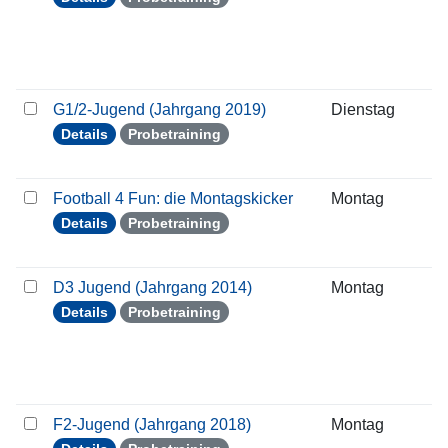
G1/2-Jugend (Jahrgang 2019)
Dienstag
2
Details
Probetraining
Football 4 Fun: die Montagskicker
Montag
2
Details
Probetraining
D3 Jugend (Jahrgang 2014)
Montag
2
Details
Probetraining
F2-Jugend (Jahrgang 2018)
Montag
2