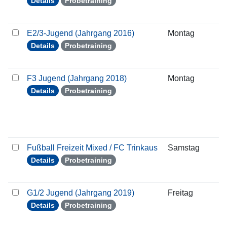
Details
Probetraining
E2/3-Jugend (Jahrgang 2016)
Montag
2
Details
Probetraining
F3 Jugend (Jahrgang 2018)
Montag
2
Details
Probetraining
Fußball Freizeit Mixed / FC Trinkaus
Samstag
2
Details
Probetraining
G1/2 Jugend (Jahrgang 2019)
Freitag
2
Details
Probetraining