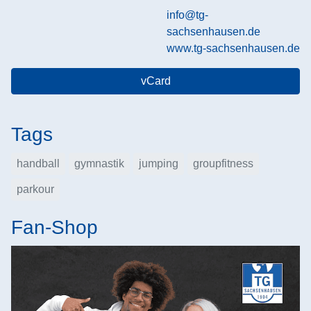
info@tg-
sachsenhausen.de
www.tg-sachsenhausen.de
vCard
Tags
handball
gymnastik
jumping
groupfitness
parkour
Fan-Shop