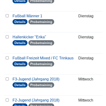
Details
Probetraining
Fußball Männer 1
Dienstag
2
Details
Probetraining
Hallenkicker "Erika"
Dienstag
2
Details
Probetraining
Fußball Freizeit Mixed / FC Trinkaus
Dienstag
2
Details
Probetraining
F3-Jugend (Jahrgang 2018)
Mittwoch
2
Details
Probetraining
F2-Jugend (Jahrgang 2018)
Mittwoch
2