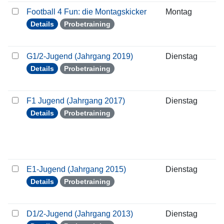
Football 4 Fun: die Montagskicker
Montag
1
Details
Probetraining
G1/2-Jugend (Jahrgang 2019)
Dienstag
1
Details
Probetraining
F1 Jugend (Jahrgang 2017)
Dienstag
1
Details
Probetraining
E1-Jugend (Jahrgang 2015)
Dienstag
1
Details
Probetraining
D1/2-Jugend (Jahrgang 2013)
Dienstag
1