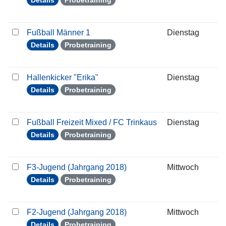
Details
Probetraining
Fußball Männer 1
Dienstag
1
Details
Probetraining
Hallenkicker "Erika"
Dienstag
1
Details
Probetraining
Fußball Freizeit Mixed / FC Trinkaus
Dienstag
1
Details
Probetraining
F3-Jugend (Jahrgang 2018)
Mittwoch
1
Details
Probetraining
F2-Jugend (Jahrgang 2018)
Mittwoch
1
Details
Probetraining