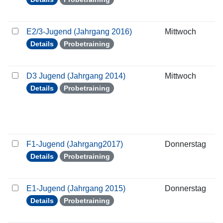
E2/3-Jugend (Jahrgang 2016)
Mittwoch
0
Details
Probetraining
D3 Jugend (Jahrgang 2014)
Mittwoch
0
Details
Probetraining
F1-Jugend (Jahrgang2017)
Donnerstag
0
Details
Probetraining
E1-Jugend (Jahrgang 2015)
Donnerstag
0
Details
Probetraining