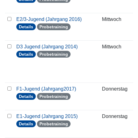
E2/3-Jugend (Jahrgang 2016)
Mittwoch
0
Details
Probetraining
D3 Jugend (Jahrgang 2014)
Mittwoch
0
Details
Probetraining
F1-Jugend (Jahrgang2017)
Donnerstag
1
Details
Probetraining
E1-Jugend (Jahrgang 2015)
Donnerstag
1
Details
Probetraining