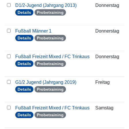
D1/2-Jugend (Jahrgang 2013)
Donnerstag
1
Details
Probetraining
Fußball Männer 1
Donnerstag
1
Details
Probetraining
Fußball Freizeit Mixed / FC Trinkaus
Donnerstag
1
Details
Probetraining
G1/2 Jugend (Jahrgang 2019)
Freitag
1
Details
Probetraining
Fußball Freizeit Mixed / FC Trinkaus
Samstag
1
Details
Probetraining