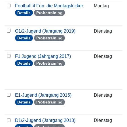
Football 4 Fun: die Montagskicker
Montag
0
Details
Probetraining
G1/2-Jugend (Jahrgang 2019)
Dienstag
0
Details
Probetraining
F1 Jugend (Jahrgang 2017)
Dienstag
0
Details
Probetraining
E1-Jugend (Jahrgang 2015)
Dienstag
0
Details
Probetraining
D1/2-Jugend (Jahrgang 2013)
Dienstag
0