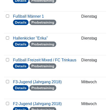
Details
Probetraining
Fußball Männer 1
Dienstag
0
Details
Probetraining
Hallenkicker "Erika"
Dienstag
0
Details
Probetraining
Fußball Freizeit Mixed / FC Trinkaus
Dienstag
0
Details
Probetraining
F3-Jugend (Jahrgang 2018)
Mittwoch
0
Details
Probetraining
F2-Jugend (Jahrgang 2018)
Mittwoch
0
Details
Probetraining