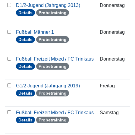
D1/2-Jugend (Jahrgang 2013)
Donnerstag
1
Details
Probetraining
Fußball Männer 1
Donnerstag
1
Details
Probetraining
Fußball Freizeit Mixed / FC Trinkaus
Donnerstag
1
Details
Probetraining
G1/2 Jugend (Jahrgang 2019)
Freitag
1
Details
Probetraining
Fußball Freizeit Mixed / FC Trinkaus
Samstag
1
Details
Probetraining