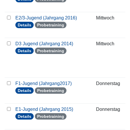
E2/3-Jugend (Jahrgang 2016)
Mittwoch
1
Details
Probetraining
D3 Jugend (Jahrgang 2014)
Mittwoch
1
Details
Probetraining
F1-Jugend (Jahrgang2017)
Donnerstag
1
Details
Probetraining
E1-Jugend (Jahrgang 2015)
Donnerstag
1
Details
Probetraining