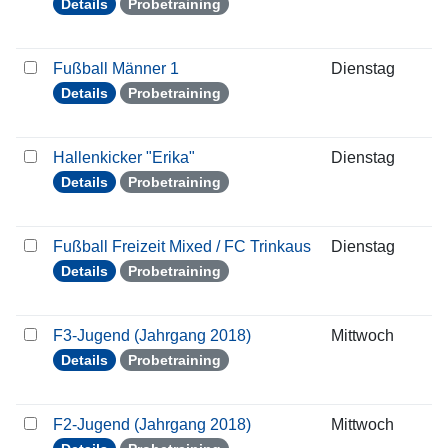
Details
Probetraining
Fußball Männer 1
Dienstag
1
Details
Probetraining
Hallenkicker "Erika"
Dienstag
1
Details
Probetraining
Fußball Freizeit Mixed / FC Trinkaus
Dienstag
1
Details
Probetraining
F3-Jugend (Jahrgang 2018)
Mittwoch
1
Details
Probetraining
F2-Jugend (Jahrgang 2018)
Mittwoch
1