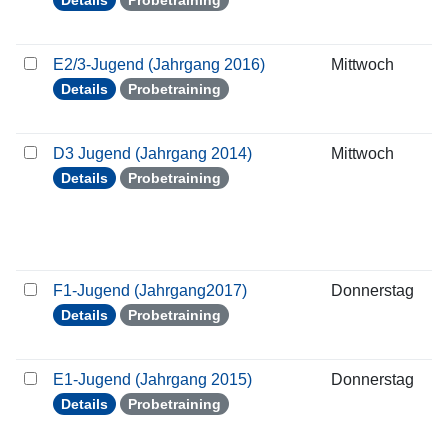
Details
Probetraining
E2/3-Jugend (Jahrgang 2016)
Mittwoch
2
Details
Probetraining
D3 Jugend (Jahrgang 2014)
Mittwoch
2
Details
Probetraining
F1-Jugend (Jahrgang2017)
Donnerstag
2
Details
Probetraining
E1-Jugend (Jahrgang 2015)
Donnerstag
2
Details
Probetraining