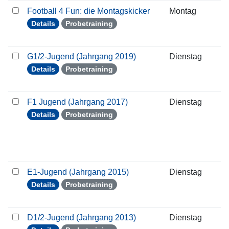
Football 4 Fun: die Montagskicker
Montag
3
Details
Probetraining
G1/2-Jugend (Jahrgang 2019)
Dienstag
0
Details
Probetraining
F1 Jugend (Jahrgang 2017)
Dienstag
0
Details
Probetraining
E1-Jugend (Jahrgang 2015)
Dienstag
0
Details
Probetraining
D1/2-Jugend (Jahrgang 2013)
Dienstag
0