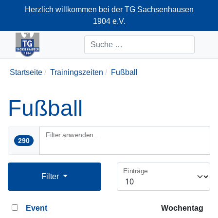
Herzlich willkommen bei der TG Sachsenhausen
1904 e.V.
+49-69-66374712
Suchen
Startseite
Trainingszeiten
Fußball
Fußball
Filter anwenden...
290
Einträge
Filter
Event
Wochentag
D