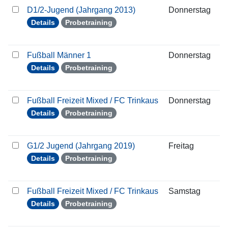
D1/2-Jugend (Jahrgang 2013)
Donnerstag
0
Details
Probetraining
Fußball Männer 1
Donnerstag
0
Details
Probetraining
Fußball Freizeit Mixed / FC Trinkaus
Donnerstag
0
Details
Probetraining
G1/2 Jugend (Jahrgang 2019)
Freitag
0
Details
Probetraining
Fußball Freizeit Mixed / FC Trinkaus
Samstag
0
Details
Probetraining