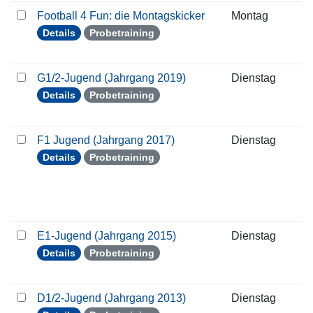
Football 4 Fun: die Montagskicker
Montag
2
Details
Probetraining
G1/2-Jugend (Jahrgang 2019)
Dienstag
2
Details
Probetraining
F1 Jugend (Jahrgang 2017)
Dienstag
2
Details
Probetraining
E1-Jugend (Jahrgang 2015)
Dienstag
2
Details
Probetraining
D1/2-Jugend (Jahrgang 2013)
Dienstag
2