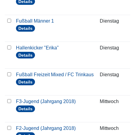
Details
Fußball Männer 1
Dienstag
1
Details
Hallenkicker "Erika"
Dienstag
1
Details
Fußball Freizeit Mixed / FC Trinkaus
Dienstag
1
Details
F3-Jugend (Jahrgang 2018)
Mittwoch
1
Details
F2-Jugend (Jahrgang 2018)
Mittwoch
1