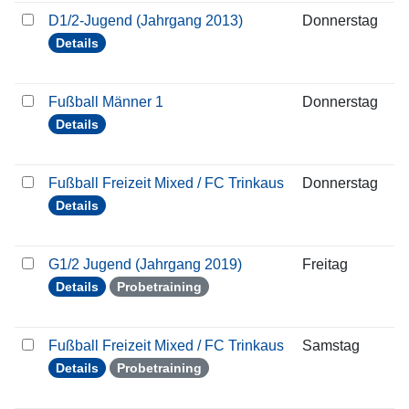
D1/2-Jugend (Jahrgang 2013)
Donnerstag
1
Details
Fußball Männer 1
Donnerstag
1
Details
Fußball Freizeit Mixed / FC Trinkaus
Donnerstag
1
Details
G1/2 Jugend (Jahrgang 2019)
Freitag
1
Details
Probetraining
Fußball Freizeit Mixed / FC Trinkaus
Samstag
1
Details
Probetraining