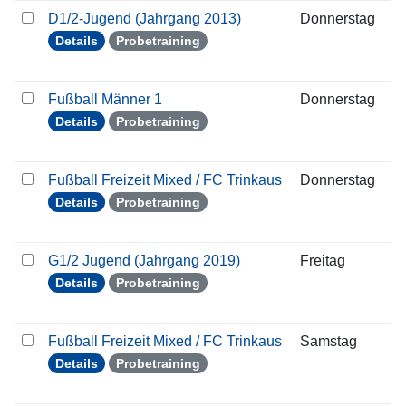
D1/2-Jugend (Jahrgang 2013)
Donnerstag
2
Details
Probetraining
Fußball Männer 1
Donnerstag
2
Details
Probetraining
Fußball Freizeit Mixed / FC Trinkaus
Donnerstag
2
Details
Probetraining
G1/2 Jugend (Jahrgang 2019)
Freitag
2
Details
Probetraining
Fußball Freizeit Mixed / FC Trinkaus
Samstag
2
Details
Probetraining