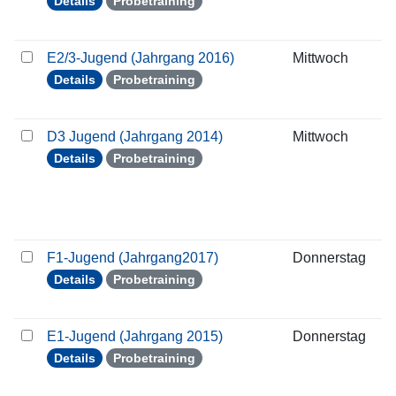
Details
Probetraining
E2/3-Jugend (Jahrgang 2016)
Mittwoch
1
Details
Probetraining
D3 Jugend (Jahrgang 2014)
Mittwoch
1
Details
Probetraining
F1-Jugend (Jahrgang2017)
Donnerstag
2
Details
Probetraining
E1-Jugend (Jahrgang 2015)
Donnerstag
2
Details
Probetraining