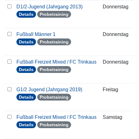
D1/2-Jugend (Jahrgang 2013)
Donnerstag
2
Details
Probetraining
Fußball Männer 1
Donnerstag
2
Details
Probetraining
Fußball Freizeit Mixed / FC Trinkaus
Donnerstag
2
Details
Probetraining
G1/2 Jugend (Jahrgang 2019)
Freitag
2
Details
Probetraining
Fußball Freizeit Mixed / FC Trinkaus
Samstag
2
Details
Probetraining