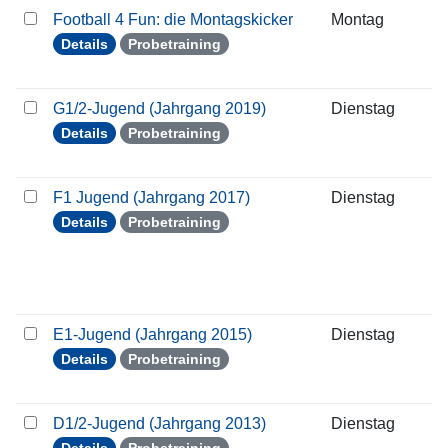
Football 4 Fun: die Montagskicker
Montag
1
Details
Probetraining
G1/2-Jugend (Jahrgang 2019)
Dienstag
1
Details
Probetraining
F1 Jugend (Jahrgang 2017)
Dienstag
1
Details
Probetraining
E1-Jugend (Jahrgang 2015)
Dienstag
1
Details
Probetraining
D1/2-Jugend (Jahrgang 2013)
Dienstag
1