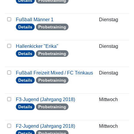
Details
Probetraining
Fußball Männer 1
Dienstag
0
Details
Probetraining
Hallenkicker "Erika"
Dienstag
0
Details
Probetraining
Fußball Freizeit Mixed / FC Trinkaus
Dienstag
0
Details
Probetraining
F3-Jugend (Jahrgang 2018)
Mittwoch
0
Details
Probetraining
F2-Jugend (Jahrgang 2018)
Mittwoch
0
Details
Probetraining