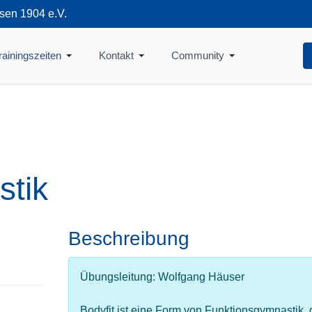
sen 1904 e.V.
712
rainingszeiten
Kontakt
Community
stik
Beschreibung
Übungsleitung: Wolfgang Häuser
Bodyfit ist eine Form von Funktionsgymnastik, 