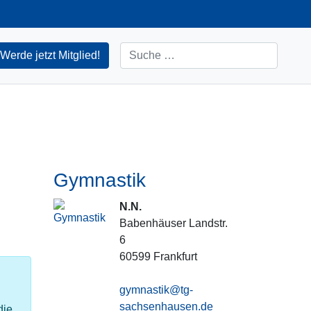
Suchen
Werde jetzt Mitglied!
Gymnastik
N.N.
Babenhäuser Landstr.
6
60599
Frankfurt
gymnastik@tg-
sachsenhausen.de
die