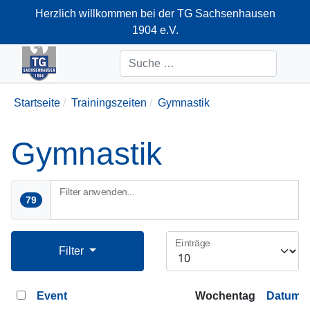
Herzlich willkommen bei der TG Sachsenhausen
1904 e.V.
+49-69-66374712
Suchen
Startseite
Trainingszeiten
Gymnastik
Gymnastik
Filter anwenden...
79
Einträge
Filter
Event
Wochentag
Datum