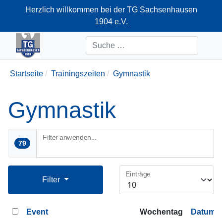
Herzlich willkommen bei der TG Sachsenhausen
1904 e.V.
+49-69-66374712
Suchen
Startseite
Trainingszeiten
Gymnastik
Gymnastik
Filter anwenden...
79
Einträge
Filter
Event
Wochentag
Datum