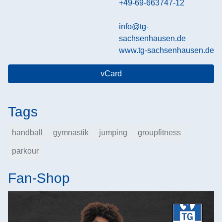
+49-69-663747-12
info@tg-
sachsenhausen.de
www.tg-sachsenhausen.de
vCard
Tags
handball
gymnastik
jumping
groupfitness
parkour
Fan-Shop