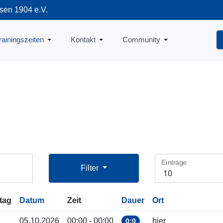
sen 1904 e.V.
712
rainingszeiten
Kontakt
Community
Einträge
Filter
tag
Datum
Zeit
Dauer
Ort
05.10.2026
00:00 - 00:00
hier
0:0