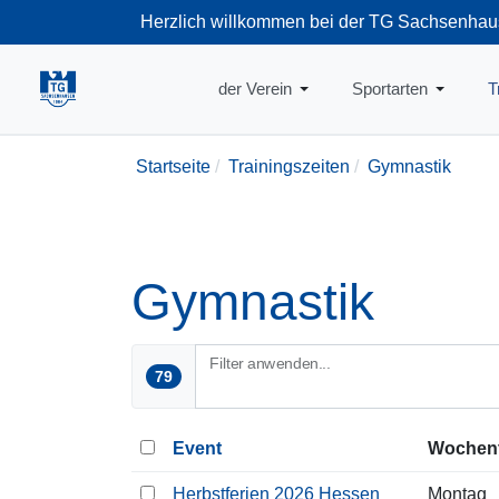
Herzlich willkommen bei der TG Sachsenhau
+49-69-66374
der Verein
Sportarten
T
Startseite
Trainingszeiten
Gymnastik
Gymnastik
Filter anwenden...
79
Event
Wochen
Herbstferien 2026 Hessen
Montag