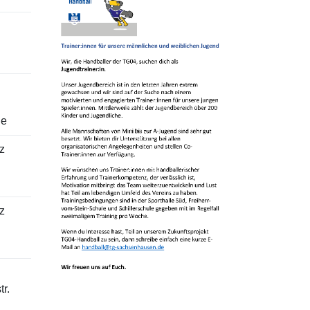
le
z
z
r.