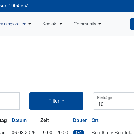
sen 1904 e.V.
712
rainingszeiten
Kontakt
Community
Einträge
Filter
tag
Datum
Zeit
Dauer
Ort
tag
06.08.2026
19:00 - 20:00
Sporthalle Sportplat
1:0