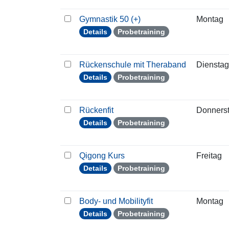
Gymnastik 50 (+)
Montag
Details
Probetraining
Rückenschule mit Theraband
Dienstag
Details
Probetraining
Rückenfit
Donners
Details
Probetraining
Qigong Kurs
Freitag
Details
Probetraining
Body- und Mobilityfit
Montag
Details
Probetraining