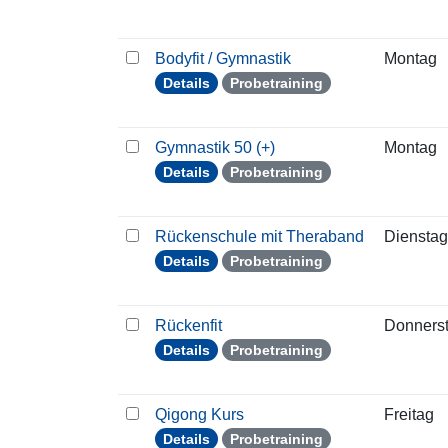
Bodyfit / Gymnastik
Montag
Details
Probetraining
Gymnastik 50 (+)
Montag
Details
Probetraining
Rückenschule mit Theraband
Dienstag
Details
Probetraining
Rückenfit
Donners
Details
Probetraining
Qigong Kurs
Freitag
Details
Probetraining