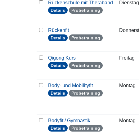
Rückenschule mit Theraband
Dienstag
Details
Probetraining
Rückenfit
Donners
Details
Probetraining
Qigong Kurs
Freitag
Details
Probetraining
Body- und Mobilityfit
Montag
Details
Probetraining
Bodyfit / Gymnastik
Montag
Details
Probetraining