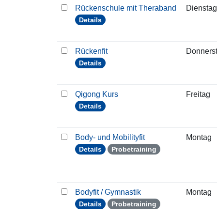
Rückenschule mit Theraband
Dienstag
Details
Rückenfit
Donners
Details
Qigong Kurs
Freitag
Details
Body- und Mobilityfit
Montag
Details
Probetraining
Bodyfit / Gymnastik
Montag
Details
Probetraining