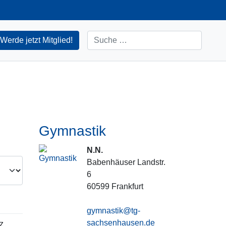
Suchen
Werde jetzt Mitglied!
Gymnastik
N.N.
Babenhäuser Landstr.
6
60599
Frankfurt
gymnastik@tg-
sachsenhausen.de
z