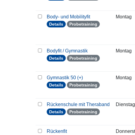
Body- und Mobilityfit
Montag
Details
Probetraining
Bodyfit / Gymnastik
Montag
Details
Probetraining
Gymnastik 50 (+)
Montag
Details
Probetraining
Rückenschule mit Theraband
Dienstag
Details
Probetraining
Rückenfit
Donners