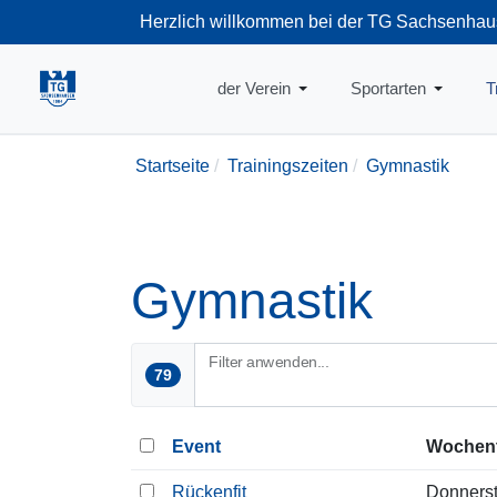
Herzlich willkommen bei der TG Sachsenhau
+49-69-66374
der Verein
Sportarten
T
Startseite
Trainingszeiten
Gymnastik
Gymnastik
Filter anwenden...
79
Event
Wochen
Rückenfit
Donners