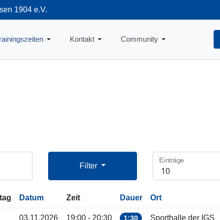
sen 1904 e.V.
712
rainingszeiten
Kontakt
Community
Einträge
Filter
tag
Datum
Zeit
Dauer
Ort
03.11.2026
19:00 - 20:30
Sporthalle der IGS
1:30