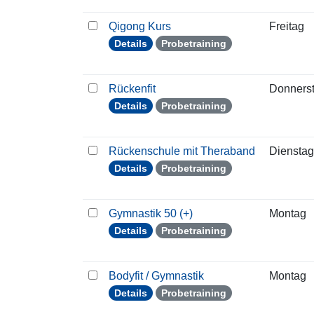
Qigong Kurs
Freitag
Details
Probetraining
Rückenfit
Donners
Details
Probetraining
Rückenschule mit Theraband
Dienstag
Details
Probetraining
Gymnastik 50 (+)
Montag
Details
Probetraining
Bodyfit / Gymnastik
Montag
Details
Probetraining