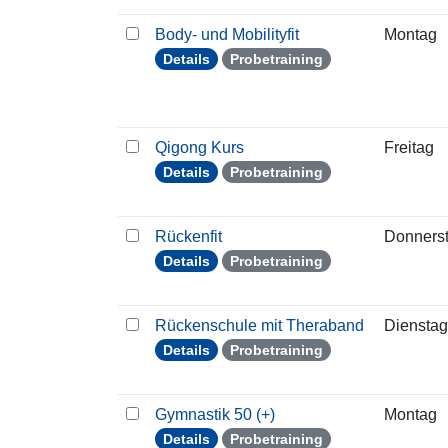
Body- und Mobilityfit
Montag
Details
Probetraining
Qigong Kurs
Freitag
Details
Probetraining
Rückenfit
Donners
Details
Probetraining
Rückenschule mit Theraband
Dienstag
Details
Probetraining
Gymnastik 50 (+)
Montag
Details
Probetraining