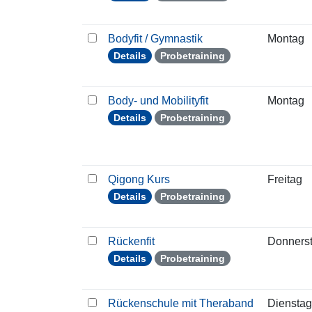
Bodyfit / Gymnastik
Montag
Details
Probetraining
Body- und Mobilityfit
Montag
Details
Probetraining
Qigong Kurs
Freitag
Details
Probetraining
Rückenfit
Donners
Details
Probetraining
Rückenschule mit Theraband
Dienstag