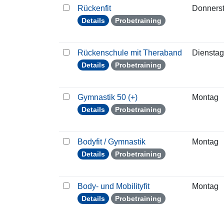
Rückenfit
Donners
Details
Probetraining
Rückenschule mit Theraband
Dienstag
Details
Probetraining
Gymnastik 50 (+)
Montag
Details
Probetraining
Bodyfit / Gymnastik
Montag
Details
Probetraining
Body- und Mobilityfit
Montag
Details
Probetraining