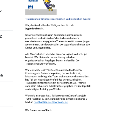
z
z
le