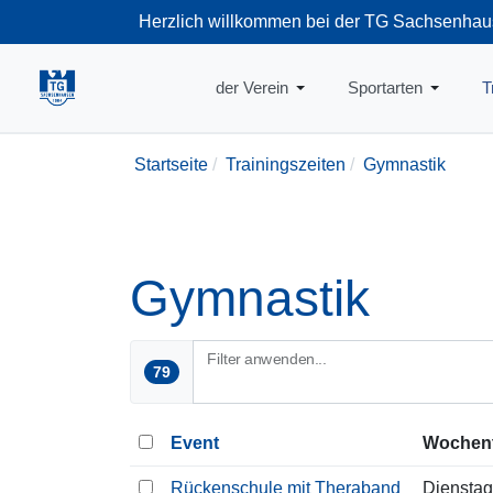
Herzlich willkommen bei der TG Sachsenhau
+49-69-66374
der Verein
Sportarten
T
Startseite
Trainingszeiten
Gymnastik
Gymnastik
Filter anwenden...
79
Event
Wochen
Rückenschule mit Theraband
Dienstag