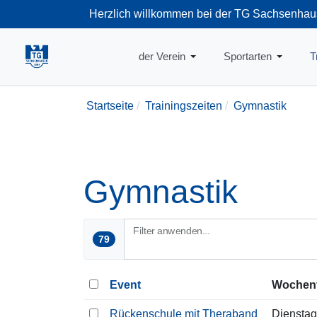
Herzlich willkommen bei der TG Sachsenhau
+49-69-66374
der Verein
Sportarten
T
Startseite
Trainingszeiten
Gymnastik
Gymnastik
Filter anwenden...
79
Event
Wochen
Rückenschule mit Theraband
Dienstag