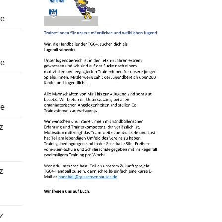
le
le
le
z
z
z