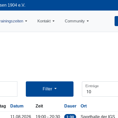
sen 1904 e.V.
712
rainingszeiten
Kontakt
Community
Einträge
Filter
tag
Datum
Zeit
Dauer
Ort
11.08.2026
19:00 - 20:30
Sporthalle der IGS
1:30