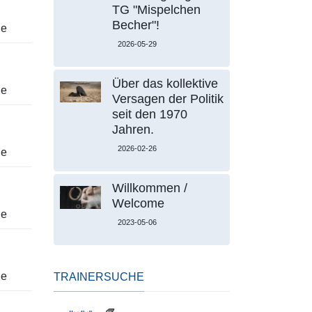
TG "Mispelchen
Becher"!
le
2026-05-29
Über das kollektive
le
Versagen der Politik
seit den 1970
Jahren.
2026-02-26
le
Willkommen /
Welcome
le
2023-05-06
le
TRAINERSUCHE