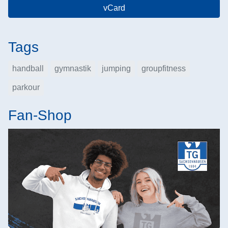
vCard
Tags
handball
gymnastik
jumping
groupfitness
parkour
Fan-Shop