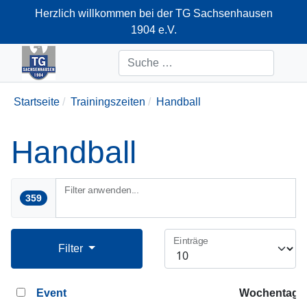
Herzlich willkommen bei der TG Sachsenhausen
1904 e.V.
+49-69-66374712
Suchen
Startseite
Trainingszeiten
Handball
Handball
Filter anwenden...
359
Einträge
Filter
Event
Wochentag