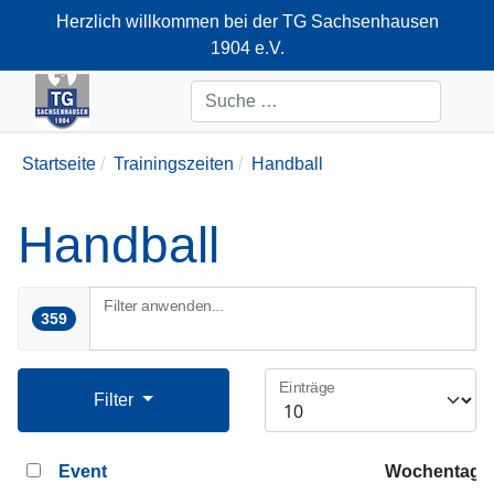
Herzlich willkommen bei der TG Sachsenhausen
1904 e.V.
+49-69-66374712
Suchen
Startseite
Trainingszeiten
Handball
Handball
Filter anwenden...
359
Einträge
Filter
Event
Wochentag