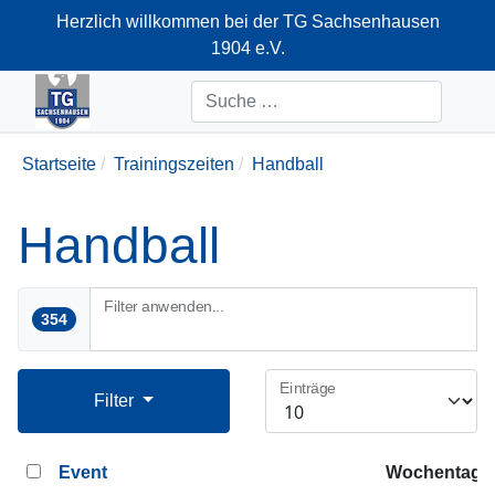
Herzlich willkommen bei der TG Sachsenhausen
1904 e.V.
+49-69-66374712
Suchen
Startseite
Trainingszeiten
Handball
Handball
Filter anwenden...
354
Einträge
Filter
Event
Wochentag