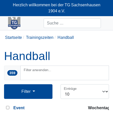
Herzlich willkommen bei der TG Sachsenhausen
1904 e.V.
+49-69-66374712
Suchen
Startseite
Trainingszeiten
Handball
Handball
Filter anwenden...
359
Einträge
Filter
Event
Wochentag