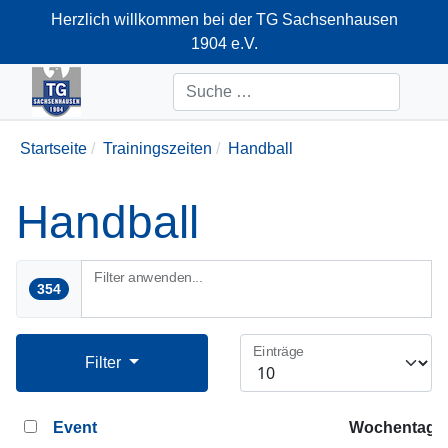
Herzlich willkommen bei der TG Sachsenhausen
1904 e.V.
+49-69-66374712
Suchen
Startseite
Trainingszeiten
Handball
Handball
Filter anwenden...
354
Einträge
Filter
Event
Wochentag