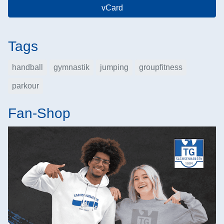
vCard
Tags
handball
gymnastik
jumping
groupfitness
parkour
Fan-Shop