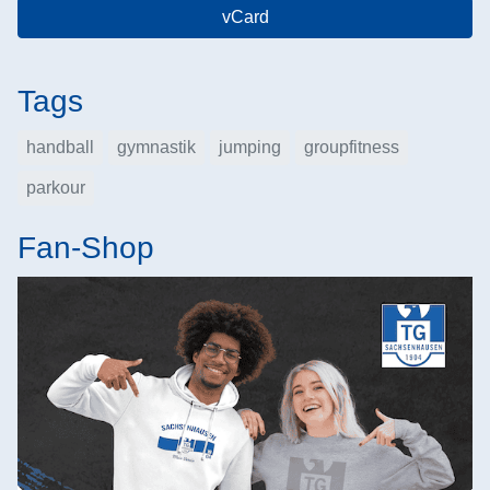
vCard
Tags
handball
gymnastik
jumping
groupfitness
parkour
Fan-Shop