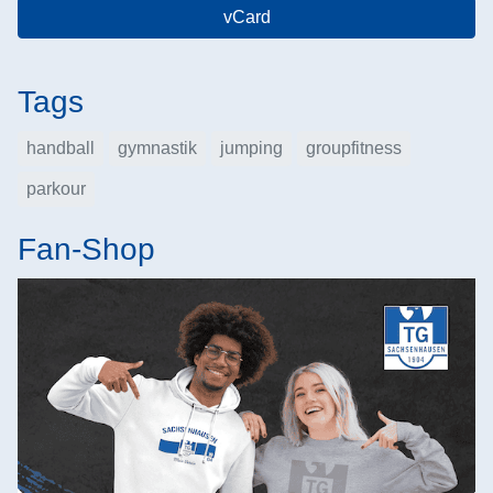
vCard
Tags
handball
gymnastik
jumping
groupfitness
parkour
Fan-Shop