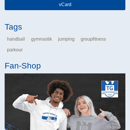
vCard
Tags
handball
gymnastik
jumping
groupfitness
parkour
Fan-Shop