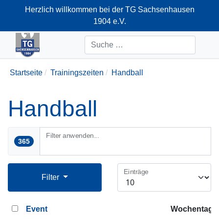
Herzlich willkommen bei der TG Sachsenhausen
1904 e.V.
+49-69-66374712
Suchen
Startseite
Trainingszeiten
Handball
Handball
Filter anwenden...
365
Einträge
Filter
Event
Wochentag