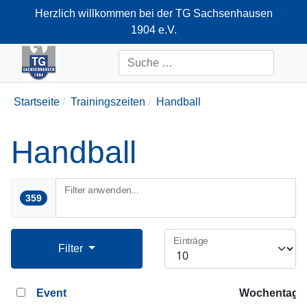
Herzlich willkommen bei der TG Sachsenhausen
1904 e.V.
+49-69-66374712
Suchen
Startseite
Trainingszeiten
Handball
Handball
Filter anwenden...
359
Einträge
Filter
Event
Wochentag