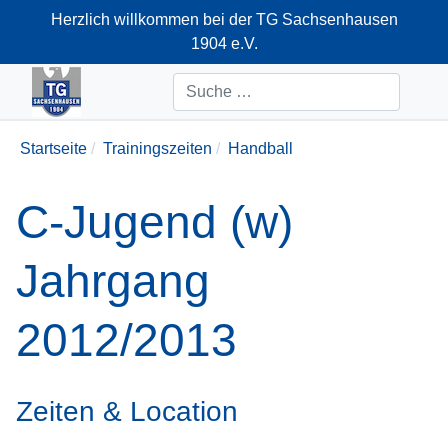
Herzlich willkommen bei der TG Sachsenhausen
1904 e.V.
+49-69-66374712
Suchen
Startseite
Trainingszeiten
Handball
C-Jugend (w)
Jahrgang
2012/2013
Zeiten & Location