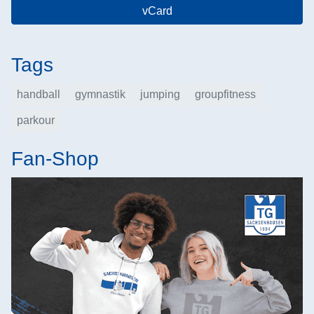
vCard
Tags
handball
gymnastik
jumping
groupfitness
parkour
Fan-Shop