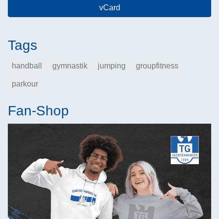
vCard
Tags
handball
gymnastik
jumping
groupfitness
parkour
Fan-Shop