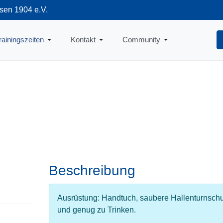
sen 1904 e.V.
712
rainingszeiten
Kontakt
Community
Beschreibung
Ausrüstung: Handtuch, saubere Hallenturnsch
und genug zu Trinken.