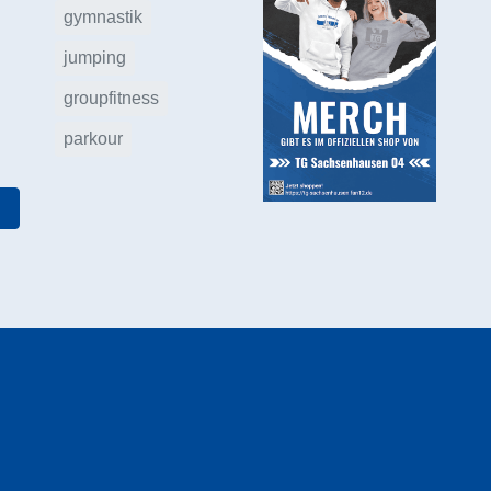
gymnastik
jumping
groupfitness
parkour