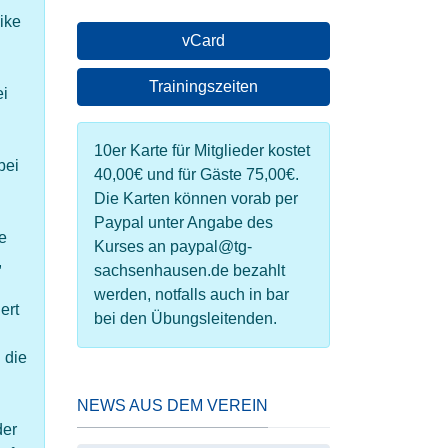
ike
vCard
Trainingszeiten
ei
10er Karte für Mitglieder kostet
bei
40,00€ und für Gäste 75,00€.
Die Karten können vorab per
Paypal unter Angabe des
e
Kurses an paypal@tg-
,
sachsenhausen.de bezahlt
werden, notfalls auch in bar
ert
bei den Übungsleitenden.
 die
NEWS AUS DEM VEREIN
der