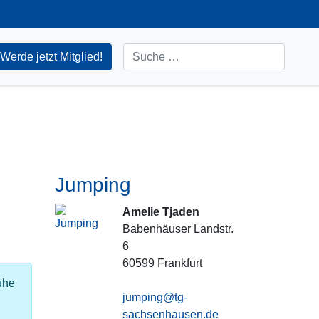
Suchen
Werde jetzt Mitglied!
Jumping
Amelie Tjaden
Babenhäuser Landstr.
6
60599
Frankfurt
uhe
jumping@tg-
sachsenhausen.de