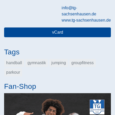
info@tg-
sachsenhausen.de
www.tg-sachsenhausen.de
vCard
Tags
handball
gymnastik
jumping
groupfitness
parkour
Fan-Shop