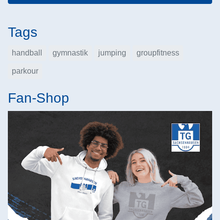
Tags
handball
gymnastik
jumping
groupfitness
parkour
Fan-Shop