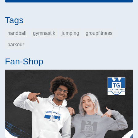
Tags
handball
gymnastik
jumping
groupfitness
parkour
Fan-Shop