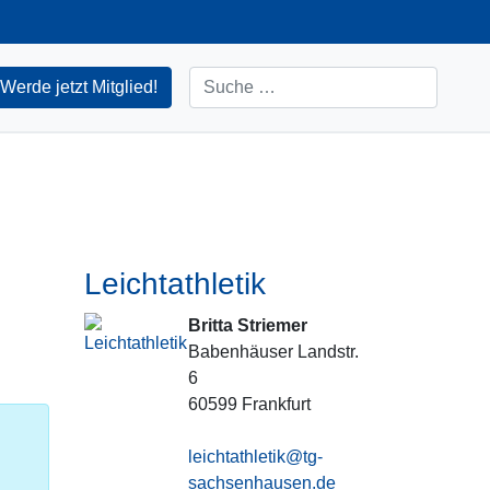
Suchen
Werde jetzt Mitglied!
Leichtathletik
Britta Striemer
Babenhäuser Landstr.
6
60599
Frankfurt
leichtathletik@tg-
sachsenhausen.de