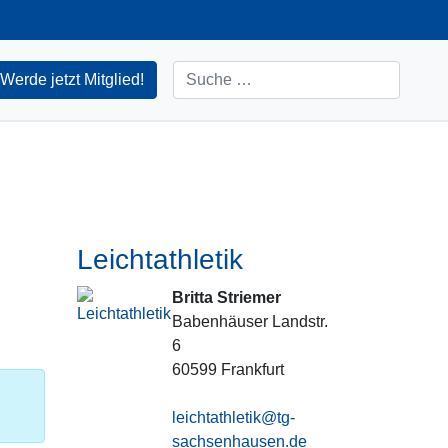
Suchen
Werde jetzt Mitglied!
Leichtathletik
Britta Striemer
Babenhäuser Landstr.
6
60599
Frankfurt
leichtathletik@tg-
sachsenhausen.de