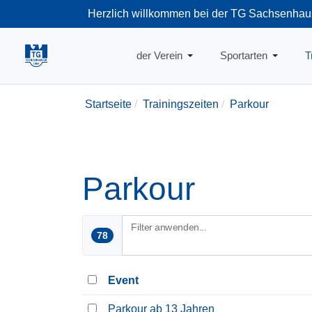
Herzlich willkommen bei der TG Sachsenhau
+49-69-66374
der Verein
Sportarten
T
Startseite
Trainingszeiten
Parkour
Parkour
Filter anwenden...
78
Event
Parkour ab 13 Jahren