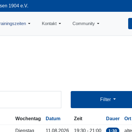
sen 1904 e.V.
712
rainingszeiten
Kontakt
Community
Filter
Wochentag
Datum
Zeit
Dauer
Ort
Dienstag
11.08.2026
19:30 - 21:00
alt
1:30