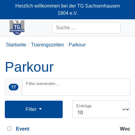
Herzlich willkommen bei der TG Sachsenhausen
1904 e.V.
+49-69-66374712
Suchen
Startseite
Trainingszeiten
Parkour
Parkour
Filter anwenden...
77
Einträge
Filter
Event
Woche