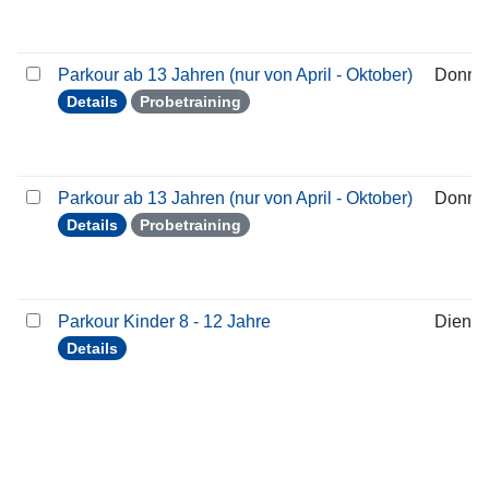
Parkour ab 13 Jahren (nur von April - Oktober)
Donner
Details
Probetraining
Parkour ab 13 Jahren (nur von April - Oktober)
Donner
Details
Probetraining
Parkour Kinder 8 - 12 Jahre
Dienst
Details