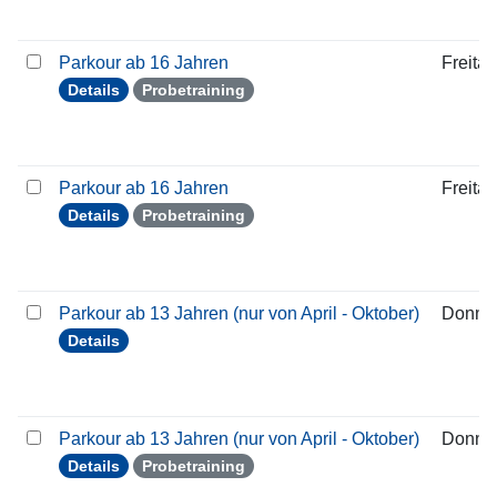
Parkour ab 16 Jahren
Freitag
Details
Probetraining
Parkour ab 16 Jahren
Freitag
Details
Probetraining
Parkour ab 13 Jahren (nur von April - Oktober)
Donner
Details
Parkour ab 13 Jahren (nur von April - Oktober)
Donner
Details
Probetraining