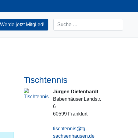
Suchen
Werde jetzt Mitglied!
Tischtennis
Jürgen Diefenhardt
Babenhäuser Landstr.
6
60599
Frankfurt
tischtennis@tg-
sachsenhausen.de