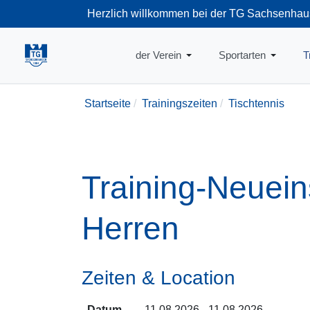
Herzlich willkommen bei der TG Sachsenhau
+49-69-66374
der Verein
Sportarten
T
Startseite
Trainingszeiten
Tischtennis
Training-Neuei
Herren
Zeiten & Location
Datum
11.08.2026 - 11.08.2026