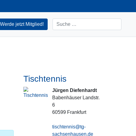
Suchen
Werde jetzt Mitglied!
Tischtennis
Jürgen Diefenhardt
Babenhäuser Landstr.
6
60599
Frankfurt
tischtennis@tg-
sachsenhausen.de