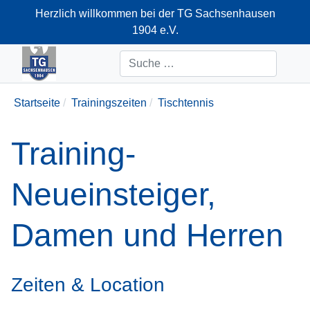
Herzlich willkommen bei der TG Sachsenhausen
1904 e.V.
+49-69-66374712
Suchen
Startseite
Trainingszeiten
Tischtennis
Training-
Neueinsteiger,
Damen und Herren
Zeiten & Location