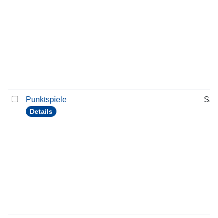
Punktspiele
Sam
Details