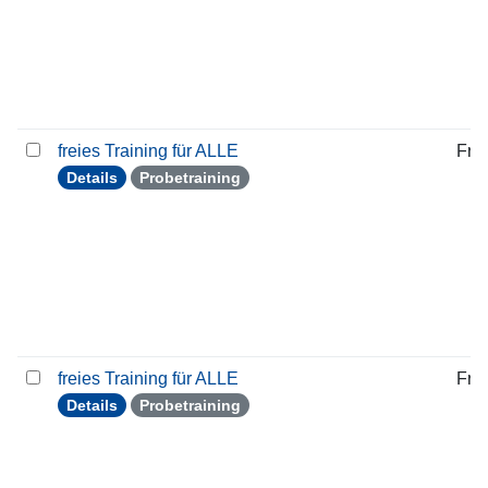
freies Training für ALLE
Frei
Details
Probetraining
freies Training für ALLE
Frei
Details
Probetraining