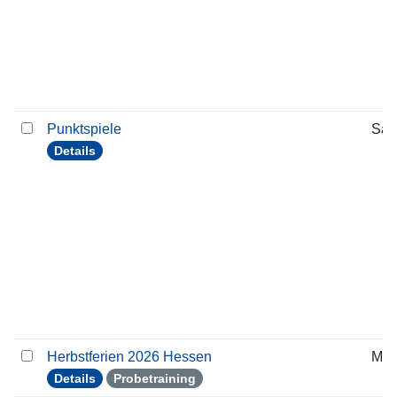
Punktspiele
Sam
Details
Herbstferien 2026 Hessen
Mon
Details
Probetraining