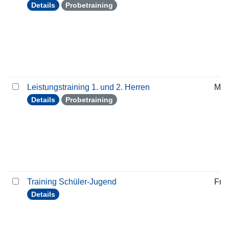
Details
Probetraining
Leistungstraining 1. und 2. Herren
Mit
Details
Probetraining
Training Schüler-Jugend
Frei
Details