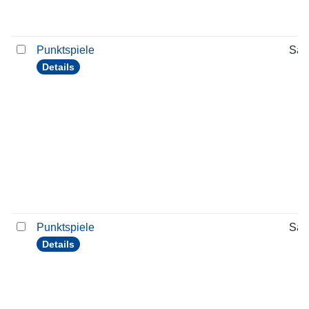
Punktspiele
Sam
Details
Punktspiele
Sam
Details