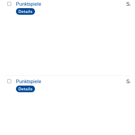
Punktspiele
Sam
Details
Punktspiele
Sam
Details