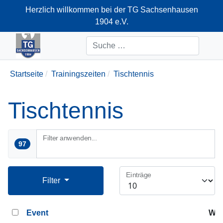
Herzlich willkommen bei der TG Sachsenhausen
1904 e.V.
+49-69-66374712
Suchen
Startseite
Trainingszeiten
Tischtennis
Tischtennis
Filter anwenden...
97
Einträge
Filter
Event
Woc