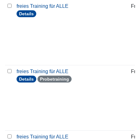
freies Training für ALLE
Frei
Details
freies Training für ALLE
Frei
Details
Probetraining
freies Training für ALLE
Frei