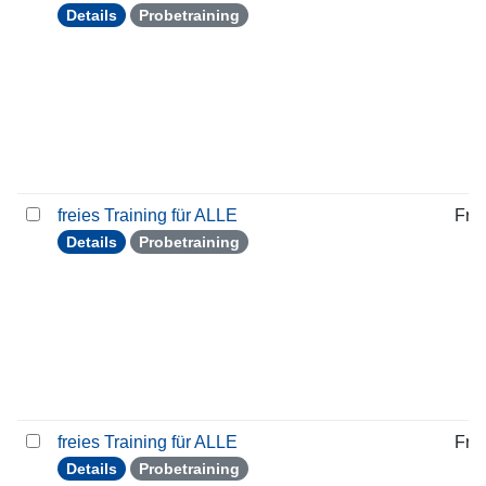
Details
Probetraining
freies Training für ALLE
Frei
Details
Probetraining
freies Training für ALLE
Frei
Details
Probetraining