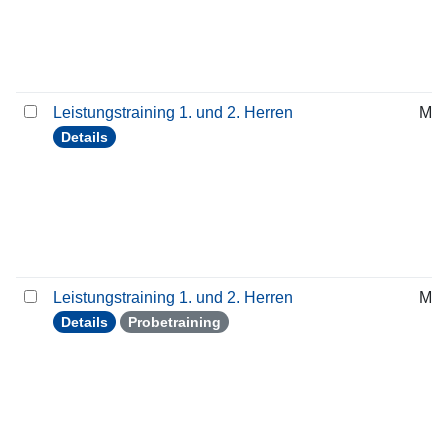
Leistungstraining 1. und 2. Herren
Mit
Details
Leistungstraining 1. und 2. Herren
Mit
Details
Probetraining