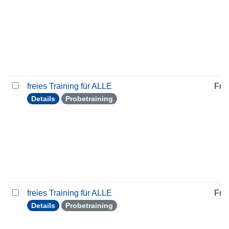
freies Training für ALLE
Frei
Details
Probetraining
freies Training für ALLE
Frei
Details
Probetraining