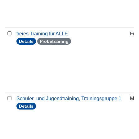
freies Training für ALLE
Frei
Details
Probetraining
Schüler- und Jugendtraining, Trainingsgruppe 1
Mit
Details