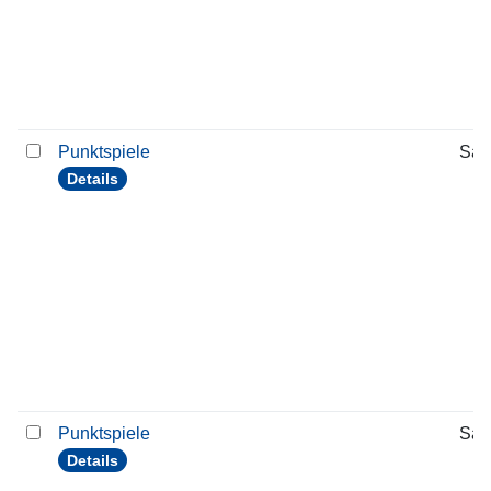
Punktspiele
Sam
Details
Punktspiele
Sam
Details