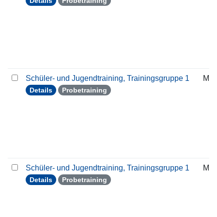
Details
Probetraining
Schüler- und Jugendtraining, Trainingsgruppe 1
Mit
Details
Probetraining
Schüler- und Jugendtraining, Trainingsgruppe 1
Mit
Details
Probetraining