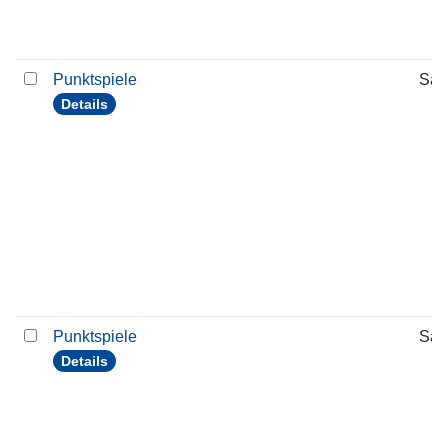
Punktspiele
Sam
Details
Punktspiele
Sam
Details