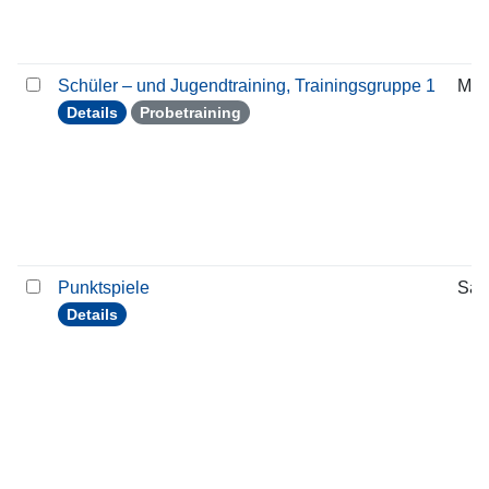
Schüler – und Jugendtraining, Trainingsgruppe 1
Mon
Details
Probetraining
Punktspiele
Sam
Details