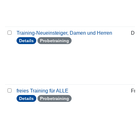
Training-Neueinsteiger, Damen und Herren
Die
Details
Probetraining
freies Training für ALLE
Frei
Details
Probetraining