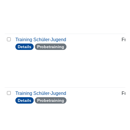
Training Schüler-Jugend
Frei
Details
Probetraining
Training Schüler-Jugend
Frei
Details
Probetraining