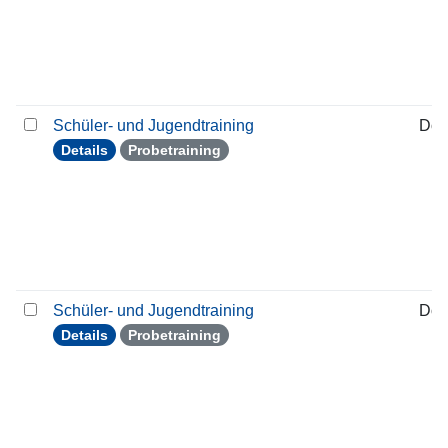
Schüler- und Jugendtraining
Don
Details
Probetraining
Schüler- und Jugendtraining
Don
Details
Probetraining