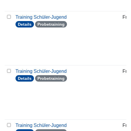
Training Schüler-Jugend
Frei
Details
Probetraining
Training Schüler-Jugend
Frei
Details
Probetraining
Training Schüler-Jugend
Frei