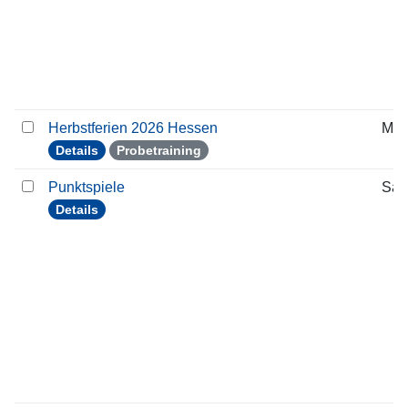
Herbstferien 2026 Hessen
Mon
Details
Probetraining
Punktspiele
Sam
Details