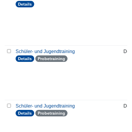
Details
Schüler- und Jugendtraining
Don
Details
Probetraining
Schüler- und Jugendtraining
Don
Details
Probetraining