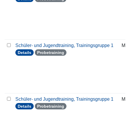
Schüler- und Jugendtraining, Trainingsgruppe 1
Mit
Details
Probetraining
Schüler- und Jugendtraining, Trainingsgruppe 1
Mit
Details
Probetraining