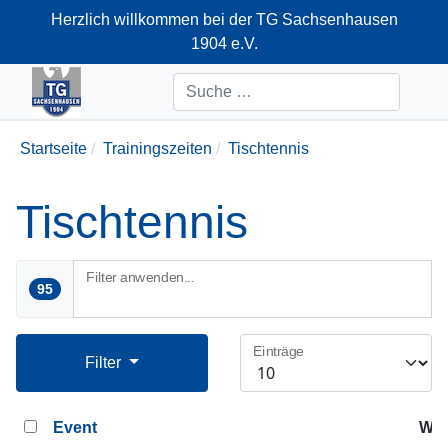
Herzlich willkommen bei der TG Sachsenhausen
1904 e.V.
+49-69-66374712
Suchen
Startseite
Trainingszeiten
Tischtennis
Tischtennis
Filter anwenden...
95
Einträge
Filter
Event
Woc