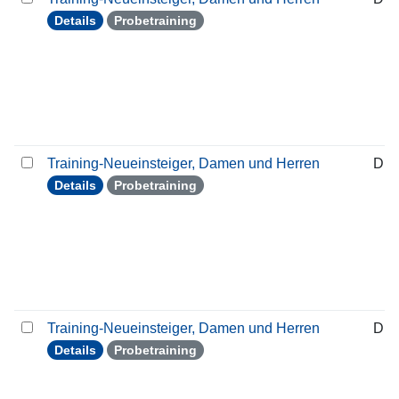
Details
Probetraining
Training-Neueinsteiger, Damen und Herren
Die
Details
Probetraining
Training-Neueinsteiger, Damen und Herren
Die
Details
Probetraining