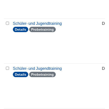
Schüler- und Jugendtraining
Don
Details
Probetraining
Schüler- und Jugendtraining
Don
Details
Probetraining