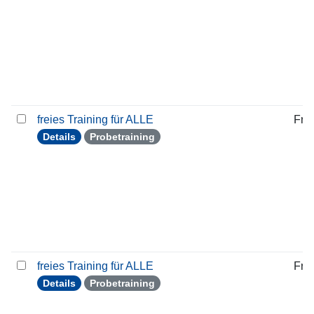
freies Training für ALLE
Frei
Details
Probetraining
freies Training für ALLE
Frei
Details
Probetraining