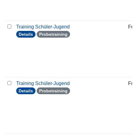
Training Schüler-Jugend
Frei
Details
Probetraining
Training Schüler-Jugend
Frei
Details
Probetraining