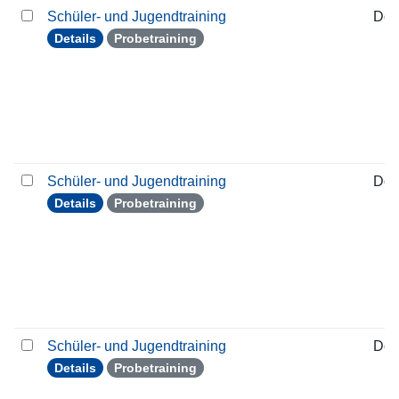
Schüler- und Jugendtraining
Don
Details
Probetraining
Schüler- und Jugendtraining
Don
Details
Probetraining
Schüler- und Jugendtraining
Don
Details
Probetraining