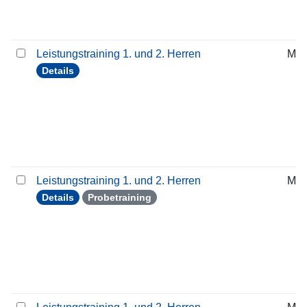
Leistungstraining 1. und 2. Herren
Mit
Details
Leistungstraining 1. und 2. Herren
Mit
Details
Probetraining