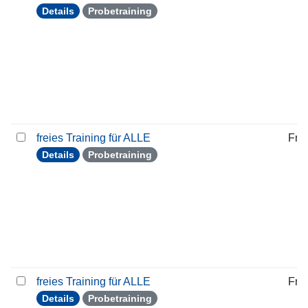
Details
Probetraining
freies Training für ALLE
Frei
Details
Probetraining
freies Training für ALLE
Frei
Details
Probetraining