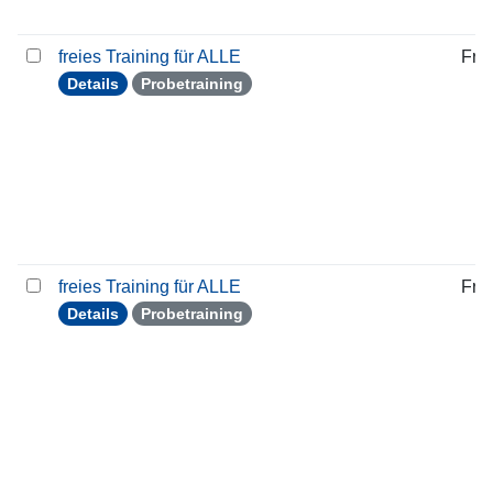
freies Training für ALLE
Frei
Details
Probetraining
freies Training für ALLE
Frei
Details
Probetraining