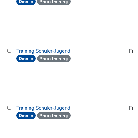
Details
Probetraining
Training Schüler-Jugend
Frei
Details
Probetraining
Training Schüler-Jugend
Frei
Details
Probetraining