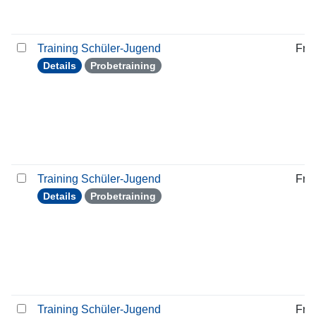
Training Schüler-Jugend
Frei
Details
Probetraining
Training Schüler-Jugend
Frei
Details
Probetraining
Training Schüler-Jugend
Frei