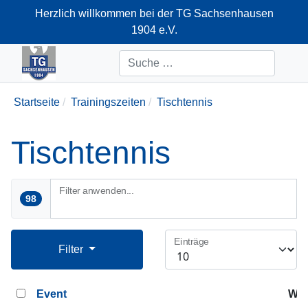
Herzlich willkommen bei der TG Sachsenhausen
1904 e.V.
+49-69-66374712
Suchen
Startseite
Trainingszeiten
Tischtennis
Tischtennis
Filter anwenden...
98
Einträge
Filter
Event
Woc