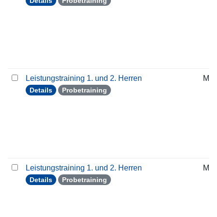
Details
Probetraining
Leistungstraining 1. und 2. Herren
Mit
Details
Probetraining
Leistungstraining 1. und 2. Herren
Mit
Details
Probetraining