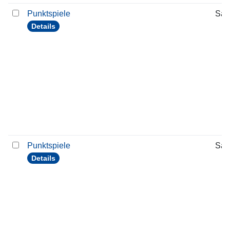
Punktspiele
Sam
Details
Punktspiele
Sam
Details