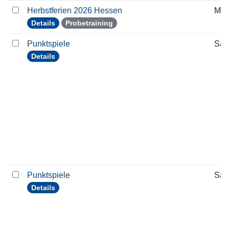
Herbstferien 2026 Hessen
Mon
Details
Probetraining
Punktspiele
Sam
Details
Punktspiele
Sam
Details