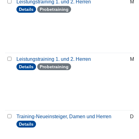
Leistungstraining 1. und 2. Herren
Mit
Details
Probetraining
Leistungstraining 1. und 2. Herren
Mit
Details
Probetraining
Training-Neueinsteiger, Damen und Herren
Die
Details