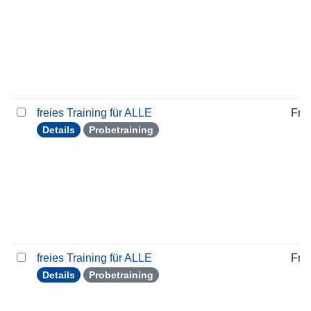
freies Training für ALLE
Frei
Details
Probetraining
freies Training für ALLE
Frei
Details
Probetraining