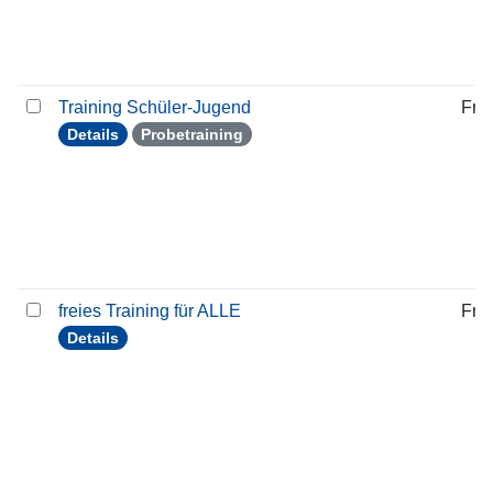
Training Schüler-Jugend
Frei
Details
Probetraining
freies Training für ALLE
Frei
Details