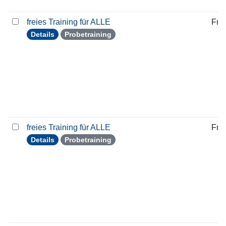
freies Training für ALLE
Frei
Details
Probetraining
freies Training für ALLE
Frei
Details
Probetraining