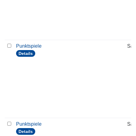
Punktspiele
Sam
Details
Punktspiele
Sam
Details