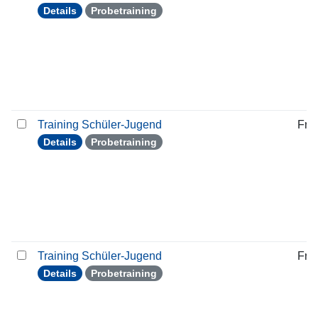
Details
Probetraining
Training Schüler-Jugend
Frei
Details
Probetraining
Training Schüler-Jugend
Frei
Details
Probetraining