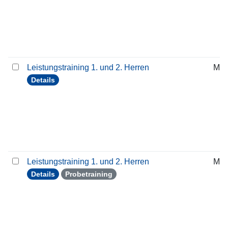
Leistungstraining 1. und 2. Herren
Mit
Details
Leistungstraining 1. und 2. Herren
Mit
Details
Probetraining