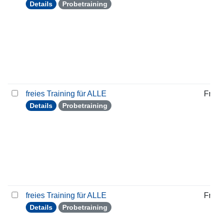
Details
Probetraining
freies Training für ALLE
Frei
Details
Probetraining
freies Training für ALLE
Frei
Details
Probetraining