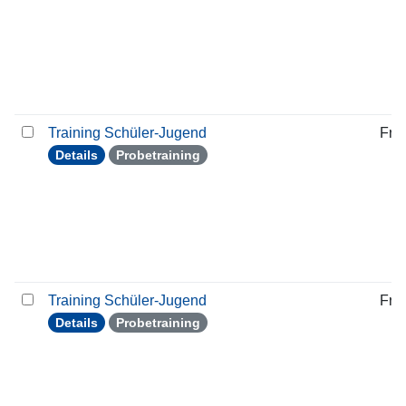
Training Schüler-Jugend
Frei
Details
Probetraining
Training Schüler-Jugend
Frei
Details
Probetraining