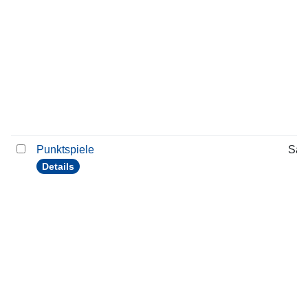
Punktspiele
Sam
Details