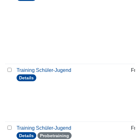
Training Schüler-Jugend
Frei
Details
Training Schüler-Jugend
Frei
Details
Probetraining