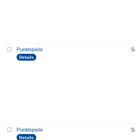
Punktspiele
Sam
Details
Punktspiele
Sam
Details