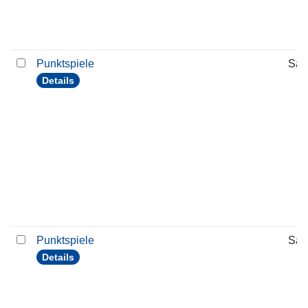
Punktspiele
Sam
Details
Punktspiele
Sam
Details