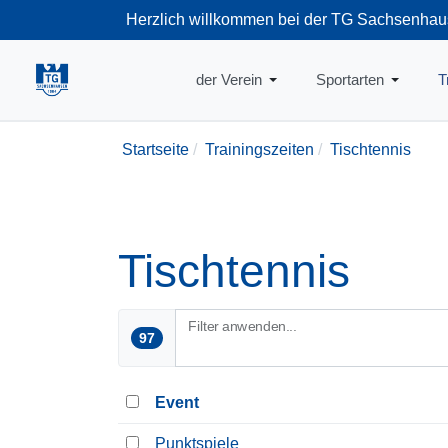
Herzlich willkommen bei der TG Sachsenhau
+49-69-66374
der Verein
Sportarten
T
Startseite
Trainingszeiten
Tischtennis
Tischtennis
Filter anwenden...
97
Event
Punktspiele