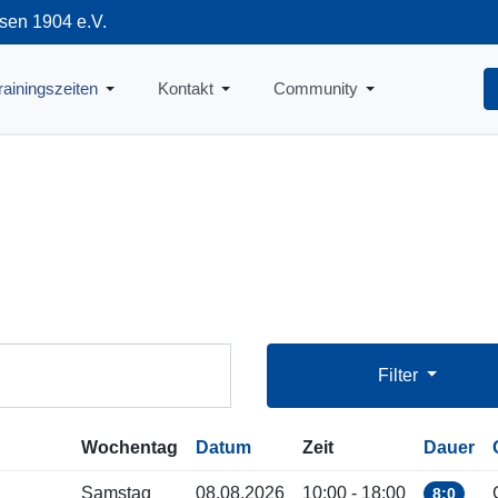
sen 1904 e.V.
712
rainingszeiten
Kontakt
Community
Filter
Wochentag
Datum
Zeit
Dauer
Samstag
08.08.2026
10:00 - 18:00
8:0