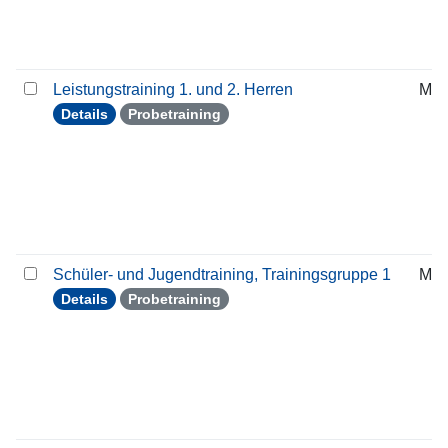
Leistungstraining 1. und 2. Herren
Mit
Details
Probetraining
Schüler- und Jugendtraining, Trainingsgruppe 1
Mit
Details
Probetraining