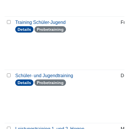
Training Schüler-Jugend
Frei
Details
Probetraining
Schüler- und Jugendtraining
Don
Details
Probetraining
Leistungstraining 1. und 2. Herren
Mit