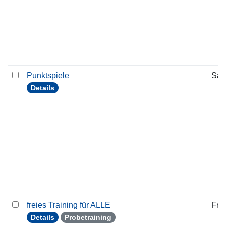
Punktspiele
Sam
Details
freies Training für ALLE
Frei
Details
Probetraining