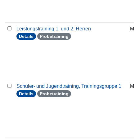
Leistungstraining 1. und 2. Herren
Mit
Details
Probetraining
Schüler- und Jugendtraining, Trainingsgruppe 1
Mit
Details
Probetraining