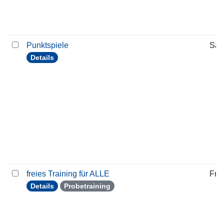
Punktspiele
Sam
Details
freies Training für ALLE
Frei
Details
Probetraining