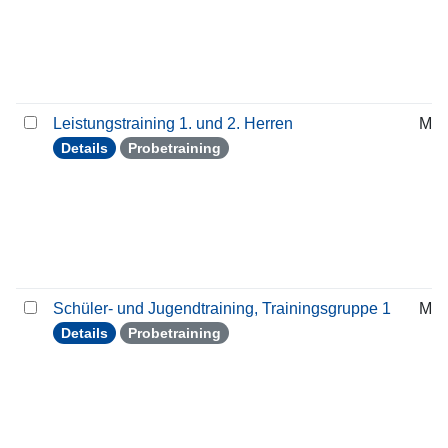
Leistungstraining 1. und 2. Herren
Mit
Details
Probetraining
Schüler- und Jugendtraining, Trainingsgruppe 1
Mit
Details
Probetraining