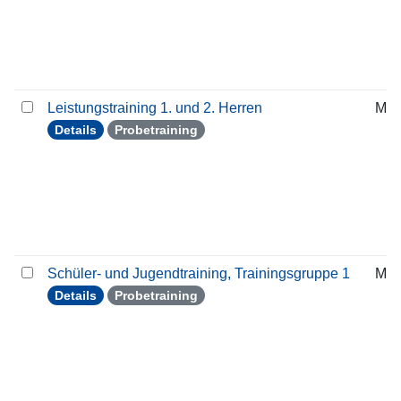
Leistungstraining 1. und 2. Herren
Mit
Details
Probetraining
Schüler- und Jugendtraining, Trainingsgruppe 1
Mit
Details
Probetraining