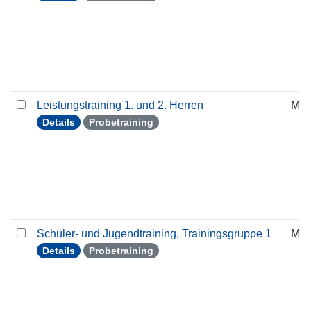
Leistungstraining 1. und 2. Herren
Mit
Details
Probetraining
Schüler- und Jugendtraining, Trainingsgruppe 1
Mit
Details
Probetraining