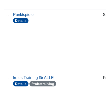
Punktspiele
Sam
Details
freies Training für ALLE
Frei
Details
Probetraining