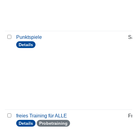
Punktspiele
Sam
Details
freies Training für ALLE
Frei
Details
Probetraining