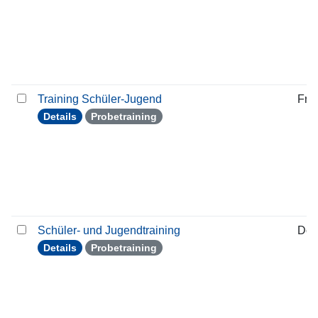
Training Schüler-Jugend
Frei
Details
Probetraining
Schüler- und Jugendtraining
Don
Details
Probetraining