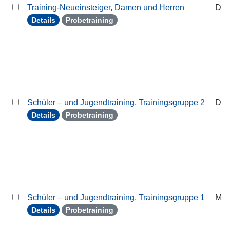
Training-Neueinsteiger, Damen und Herren
Die
Details
Probetraining
Schüler – und Jugendtraining, Trainingsgruppe 2
Die
Details
Probetraining
Schüler – und Jugendtraining, Trainingsgruppe 1
Mon
Details
Probetraining