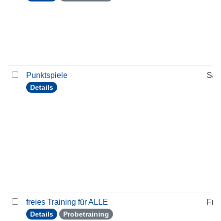
Punktspiele
Sam
Details
freies Training für ALLE
Frei
Details
Probetraining