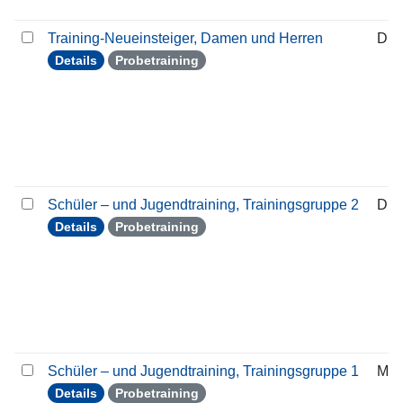
Training-Neueinsteiger, Damen und Herren
Die
Details
Probetraining
Schüler – und Jugendtraining, Trainingsgruppe 2
Die
Details
Probetraining
Schüler – und Jugendtraining, Trainingsgruppe 1
Mon
Details
Probetraining