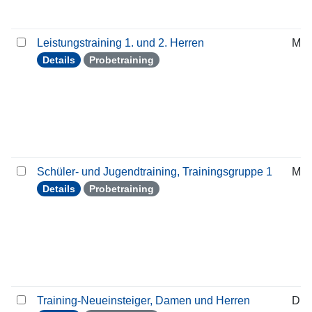
Leistungstraining 1. und 2. Herren
Mit
Details
Probetraining
Schüler- und Jugendtraining, Trainingsgruppe 1
Mit
Details
Probetraining
Training-Neueinsteiger, Damen und Herren
Die