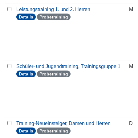
Leistungstraining 1. und 2. Herren
Mit
Details
Probetraining
Schüler- und Jugendtraining, Trainingsgruppe 1
Mit
Details
Probetraining
Training-Neueinsteiger, Damen und Herren
Die
Details
Probetraining