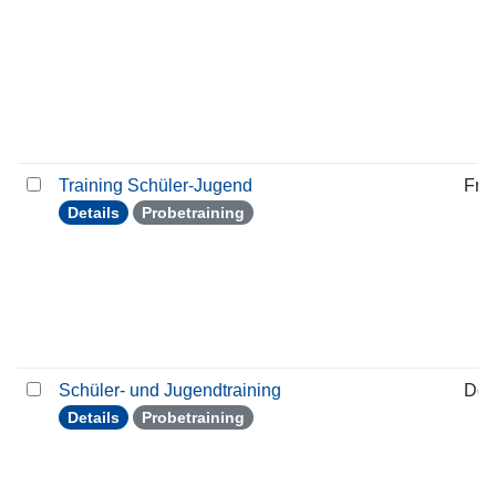
Training Schüler-Jugend
Frei
Details
Probetraining
Schüler- und Jugendtraining
Don
Details
Probetraining