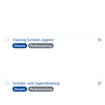
Training Schüler-Jugend
Frei
Details
Probetraining
Schüler- und Jugendtraining
Don
Details
Probetraining