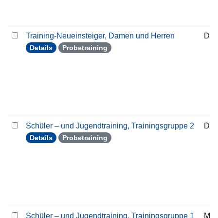
Training-Neueinsteiger, Damen und Herren
Die
Details
Probetraining
Schüler – und Jugendtraining, Trainingsgruppe 2
Die
Details
Probetraining
Schüler – und Jugendtraining, Trainingsgruppe 1
Mon