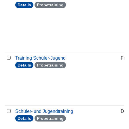
Details
Probetraining
Training Schüler-Jugend
Frei
Details
Probetraining
Schüler- und Jugendtraining
Don
Details
Probetraining