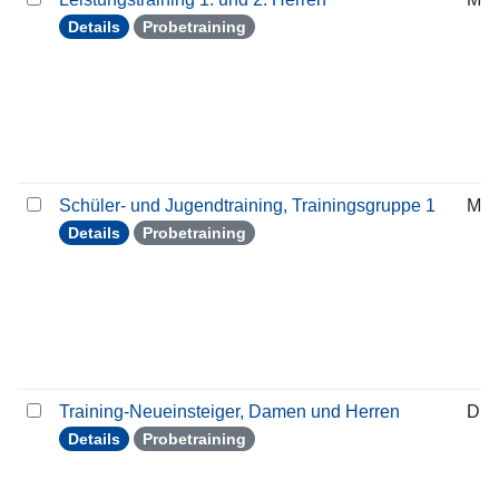
Details
Probetraining
Schüler- und Jugendtraining, Trainingsgruppe 1
Mit
Details
Probetraining
Training-Neueinsteiger, Damen und Herren
Die
Details
Probetraining