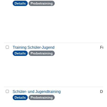
Details
Probetraining
Training Schüler-Jugend
Frei
Details
Probetraining
Schüler- und Jugendtraining
Don
Details
Probetraining