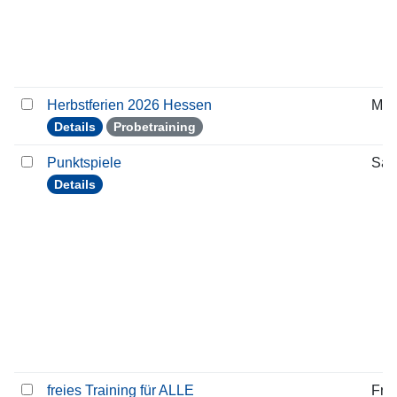
Herbstferien 2026 Hessen
Mon
Details
Probetraining
Punktspiele
Sam
Details
freies Training für ALLE
Frei