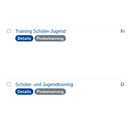
Training Schüler-Jugend
Frei
Details
Probetraining
Schüler- und Jugendtraining
Don
Details
Probetraining