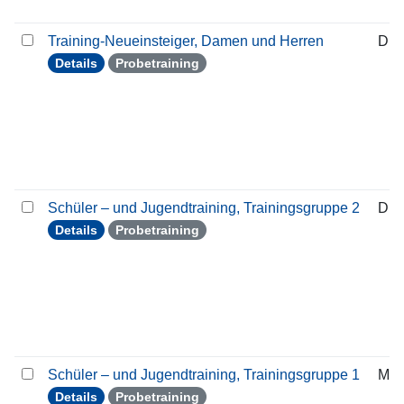
Training-Neueinsteiger, Damen und Herren
Die
Details
Probetraining
Schüler – und Jugendtraining, Trainingsgruppe 2
Die
Details
Probetraining
Schüler – und Jugendtraining, Trainingsgruppe 1
Mon
Details
Probetraining