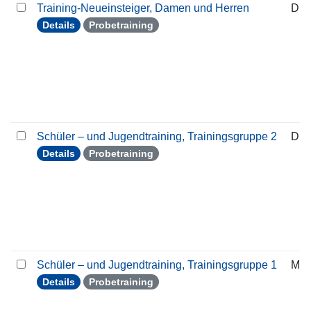
Training-Neueinsteiger, Damen und Herren
Die
Details
Probetraining
Schüler – und Jugendtraining, Trainingsgruppe 2
Die
Details
Probetraining
Schüler – und Jugendtraining, Trainingsgruppe 1
Mon
Details
Probetraining