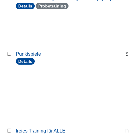
Details
Probetraining
Punktspiele
Sam
Details
freies Training für ALLE
Frei