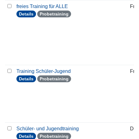
freies Training für ALLE
Frei
Details
Probetraining
Training Schüler-Jugend
Frei
Details
Probetraining
Schüler- und Jugendtraining
Don
Details
Probetraining