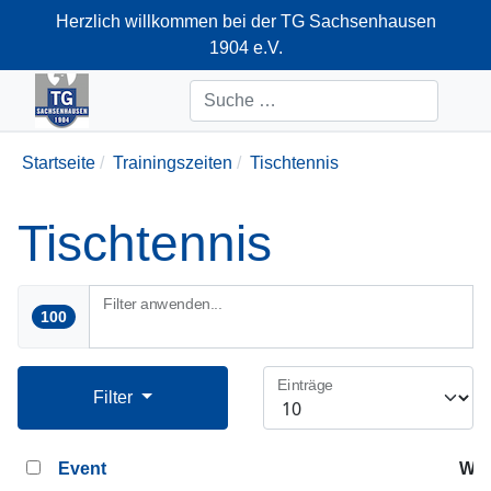
Herzlich willkommen bei der TG Sachsenhausen
1904 e.V.
+49-69-66374712
Suchen
Startseite
Trainingszeiten
Tischtennis
Tischtennis
Filter anwenden...
100
Einträge
Filter
Event
Woc