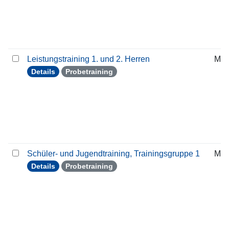
Leistungstraining 1. und 2. Herren
Mit
Details
Probetraining
Schüler- und Jugendtraining, Trainingsgruppe 1
Mit
Details
Probetraining