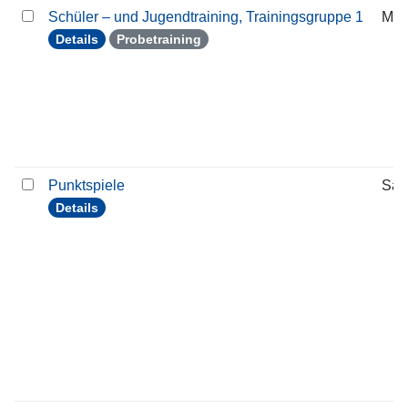
Schüler – und Jugendtraining, Trainingsgruppe 1
Mon
Details
Probetraining
Punktspiele
Sam
Details