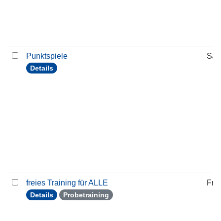
Punktspiele
Sam
Details
freies Training für ALLE
Frei
Details
Probetraining