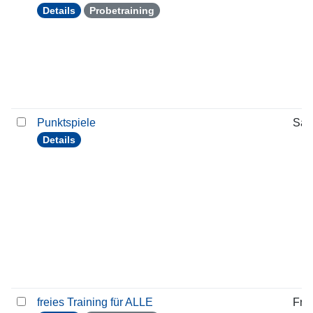
Details
Probetraining
Punktspiele
Sam
Details
freies Training für ALLE
Frei