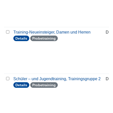
Training-Neueinsteiger, Damen und Herren
Die
Details
Probetraining
Schüler – und Jugendtraining, Trainingsgruppe 2
Die
Details
Probetraining