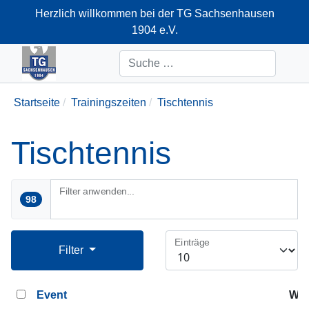
Herzlich willkommen bei der TG Sachsenhausen
1904 e.V.
+49-69-66374712
Suchen
Startseite
Trainingszeiten
Tischtennis
Tischtennis
Filter anwenden...
98
Einträge
Filter
Event
Woc