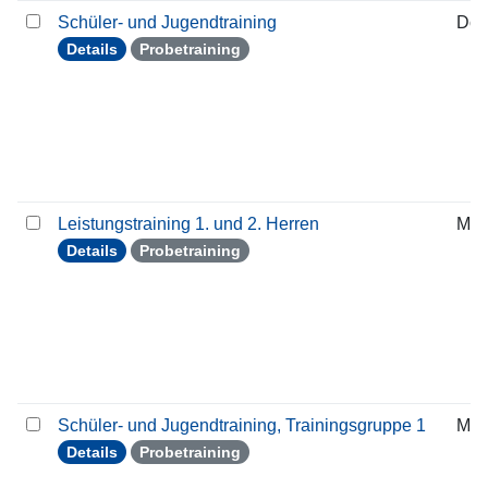
Schüler- und Jugendtraining
Don
Details
Probetraining
Leistungstraining 1. und 2. Herren
Mit
Details
Probetraining
Schüler- und Jugendtraining, Trainingsgruppe 1
Mit
Details
Probetraining