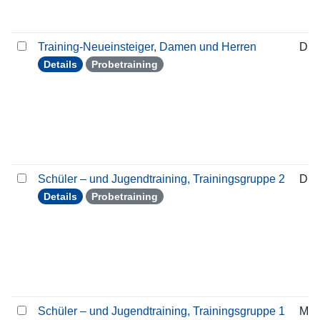
Training-Neueinsteiger, Damen und Herren
Die
Details
Probetraining
Schüler – und Jugendtraining, Trainingsgruppe 2
Die
Details
Probetraining
Schüler – und Jugendtraining, Trainingsgruppe 1
Mon