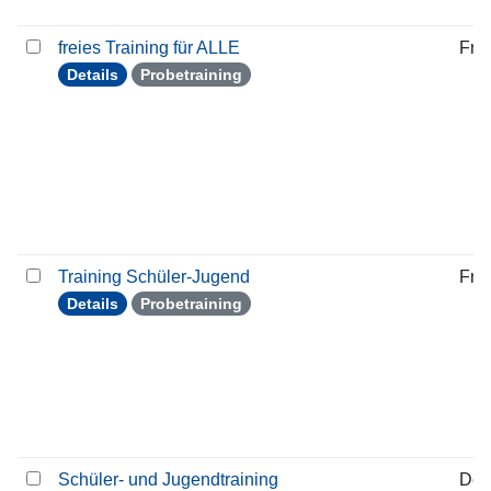
freies Training für ALLE
Frei
Details
Probetraining
Training Schüler-Jugend
Frei
Details
Probetraining
Schüler- und Jugendtraining
Don