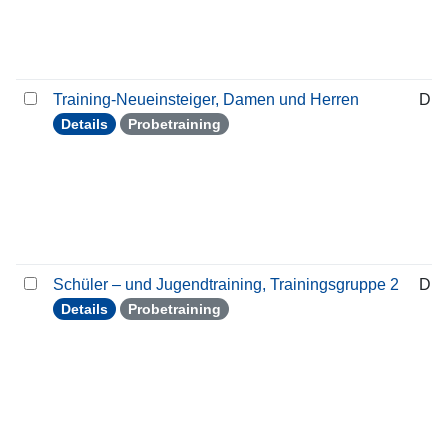
Training-Neueinsteiger, Damen und Herren
Die
Details
Probetraining
Schüler – und Jugendtraining, Trainingsgruppe 2
Die
Details
Probetraining