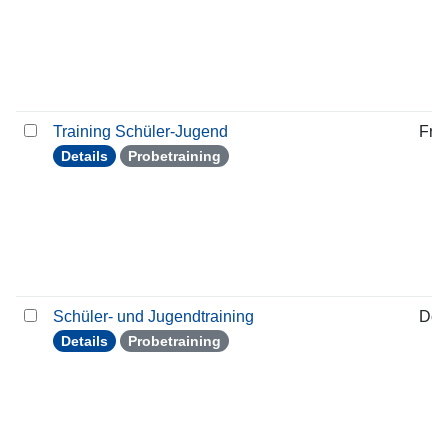
Training Schüler-Jugend
Frei
Details
Probetraining
Schüler- und Jugendtraining
Don
Details
Probetraining