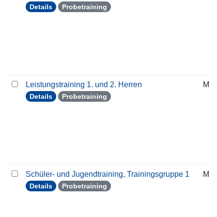
Details
Probetraining
Leistungstraining 1. und 2. Herren
Mit
Details
Probetraining
Schüler- und Jugendtraining, Trainingsgruppe 1
Mit
Details
Probetraining