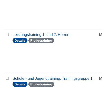
Leistungstraining 1. und 2. Herren
Mit
Details
Probetraining
Schüler- und Jugendtraining, Trainingsgruppe 1
Mit
Details
Probetraining