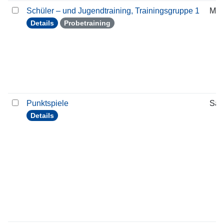
Schüler – und Jugendtraining, Trainingsgruppe 1
Mon
Details
Probetraining
Punktspiele
Sam
Details