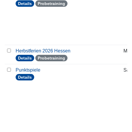
Details
Probetraining
Herbstferien 2026 Hessen
Mon
Details
Probetraining
Punktspiele
Sam
Details