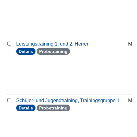
Leistungstraining 1. und 2. Herren
Mit
Details
Probetraining
Schüler- und Jugendtraining, Trainingsgruppe 1
Mit
Details
Probetraining