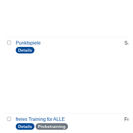
Punktspiele
Sam
Details
freies Training für ALLE
Frei
Details
Probetraining