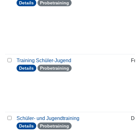
Details
Probetraining
Training Schüler-Jugend
Frei
Details
Probetraining
Schüler- und Jugendtraining
Don
Details
Probetraining