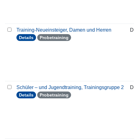
Training-Neueinsteiger, Damen und Herren
Die
Details
Probetraining
Schüler – und Jugendtraining, Trainingsgruppe 2
Die
Details
Probetraining