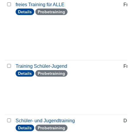
freies Training für ALLE
Frei
Details
Probetraining
Training Schüler-Jugend
Frei
Details
Probetraining
Schüler- und Jugendtraining
Don
Details
Probetraining