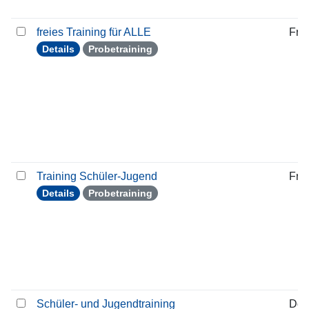
freies Training für ALLE
Frei
Details
Probetraining
Training Schüler-Jugend
Frei
Details
Probetraining
Schüler- und Jugendtraining
Don