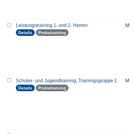
Leistungstraining 1. und 2. Herren
Mit
Details
Probetraining
Schüler- und Jugendtraining, Trainingsgruppe 1
Mit
Details
Probetraining