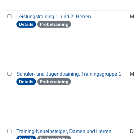
Leistungstraining 1. und 2. Herren
Mit
Details
Probetraining
Schüler- und Jugendtraining, Trainingsgruppe 1
Mit
Details
Probetraining
Training-Neueinsteiger, Damen und Herren
Die