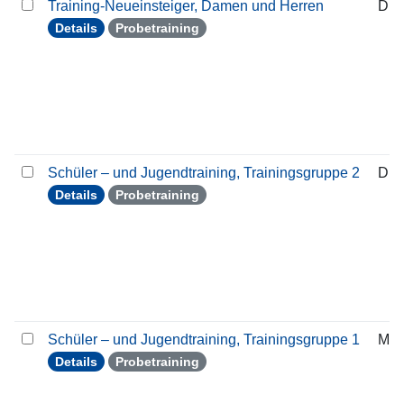
Training-Neueinsteiger, Damen und Herren
Die
Details
Probetraining
Schüler – und Jugendtraining, Trainingsgruppe 2
Die
Details
Probetraining
Schüler – und Jugendtraining, Trainingsgruppe 1
Mon
Details
Probetraining