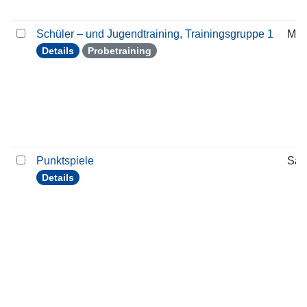
Schüler – und Jugendtraining, Trainingsgruppe 1
Mon
Details
Probetraining
Punktspiele
Sam
Details