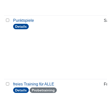
Punktspiele
Sam
Details
freies Training für ALLE
Frei
Details
Probetraining