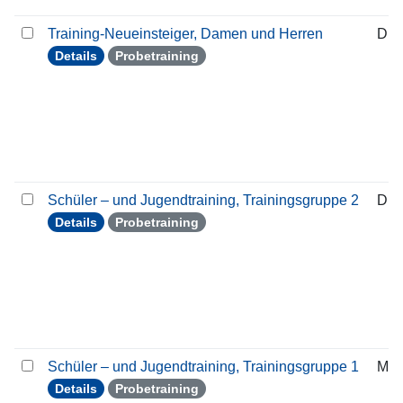
Training-Neueinsteiger, Damen und Herren
Die
Details
Probetraining
Schüler – und Jugendtraining, Trainingsgruppe 2
Die
Details
Probetraining
Schüler – und Jugendtraining, Trainingsgruppe 1
Mon
Details
Probetraining