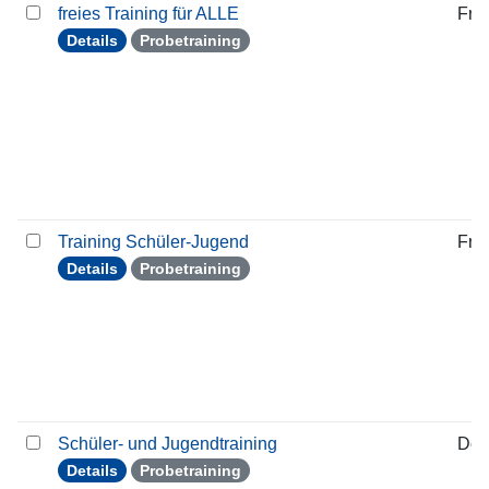
freies Training für ALLE
Frei
Details
Probetraining
Training Schüler-Jugend
Frei
Details
Probetraining
Schüler- und Jugendtraining
Don
Details
Probetraining