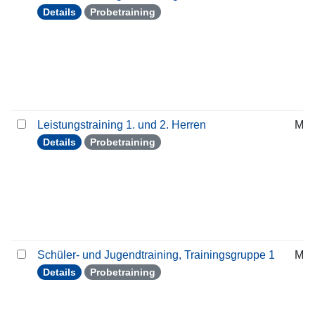
Details
Probetraining
Leistungstraining 1. und 2. Herren
Mit
Details
Probetraining
Schüler- und Jugendtraining, Trainingsgruppe 1
Mit
Details
Probetraining