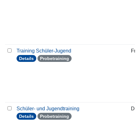
Training Schüler-Jugend
Frei
Details
Probetraining
Schüler- und Jugendtraining
Don
Details
Probetraining