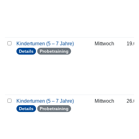
Kinderturnen (5 – 7 Jahre)
Mittwoch
19.08
Details
Probetraining
Kinderturnen (5 – 7 Jahre)
Mittwoch
26.08
Details
Probetraining