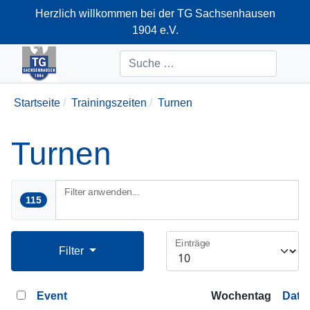
Herzlich willkommen bei der TG Sachsenhausen
1904 e.V.
+49-69-66374712
Suchen
Startseite
Trainingszeiten
Turnen
Turnen
Filter anwenden...
115
Einträge
Filter
Event
Wochentag
Datu