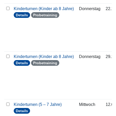
Kinderturnen (Kinder ab 8 Jahre)
Donnerstag
22.10
Details
Probetraining
Kinderturnen (Kinder ab 8 Jahre)
Donnerstag
29.10
Details
Probetraining
Kinderturnen (5 – 7 Jahre)
Mittwoch
12.08
Details