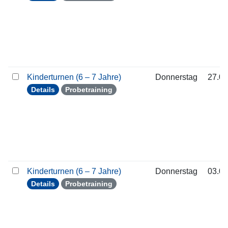
Kinderturnen (6 – 7 Jahre)
Donnerstag
27.08
Details
Probetraining
Kinderturnen (6 – 7 Jahre)
Donnerstag
03.09
Details
Probetraining