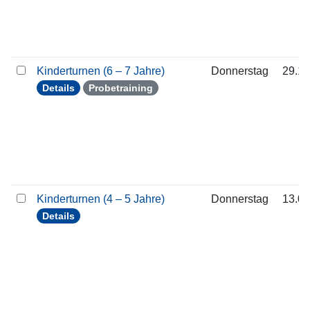
Kinderturnen (6 – 7 Jahre)
Donnerstag
29.10
Details
Probetraining
Kinderturnen (4 – 5 Jahre)
Donnerstag
13.08
Details