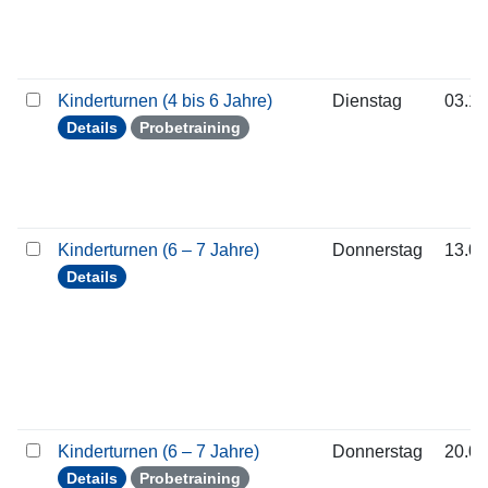
Kinderturnen (4 bis 6 Jahre)
Dienstag
03.11
Details
Probetraining
Kinderturnen (6 – 7 Jahre)
Donnerstag
13.08
Details
Kinderturnen (6 – 7 Jahre)
Donnerstag
20.08
Details
Probetraining