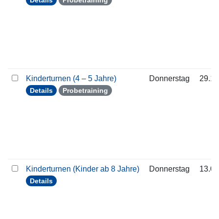
Details
Probetraining
Kinderturnen (4 – 5 Jahre)
Donnerstag
29.10
Details
Probetraining
Kinderturnen (Kinder ab 8 Jahre)
Donnerstag
13.08
Details