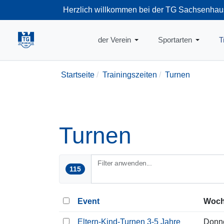
Herzlich willkommen bei der TG Sachsenhau
+49-69-66374
der Verein
Sportarten
T
Startseite
Trainingszeiten
Turnen
Turnen
Filter anwenden...
115
Event
Woch
Eltern-Kind-Turnen 3-5 Jahre
Donn