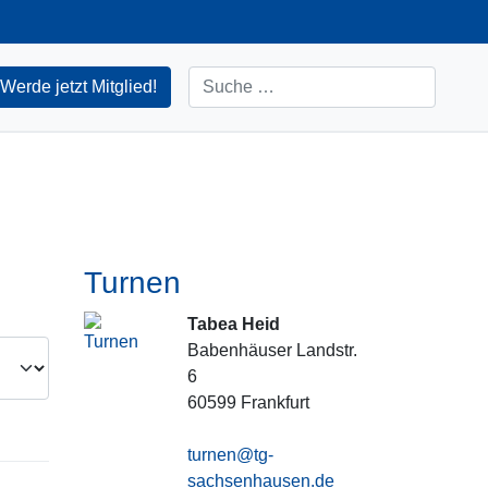
Suchen
Werde jetzt Mitglied!
Turnen
Tabea Heid
Babenhäuser Landstr.
6
60599
Frankfurt
turnen@tg-
sachsenhausen.de